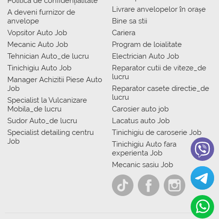
Politica de confidențialitate
Livrare anvelopelor în orașe
A deveni furnizor de
anvelope
Bine sa stii
Vopsitor Auto Job
Cariera
Mecanic Auto Job
Program de loialitate
Tehnician Auto_de lucru
Electrician Auto Job
Tinichigiu Auto Job
Reparator cutii de viteze_de
lucru
Manager Achizitii Piese Auto
Job
Reparator casete directie_de
lucru
Specialist la Vulcanizare
Mobila_de lucru
Carosier auto job
Sudor Auto_de lucru
Lacatus auto Job
Specialist detailing centru
Tinichigiu de caroserie Job
Job
Tinichigiu Auto fara
experienta Job
Mecanic sasiu Job