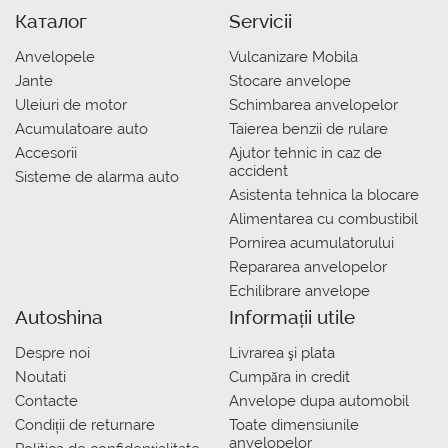
Каталог
Servicii
Anvelopele
Vulcanizare Mobila
Jante
Stocare anvelope
Uleiuri de motor
Schimbarea anvelopelor
Acumulatoare auto
Taierea benzii de rulare
Accesorii
Ajutor tehnic in caz de
accident
Sisteme de alarma auto
Asistenta tehnica la blocare
Alimentarea cu combustibil
Pornirea acumulatorului
Repararea anvelopelor
Echilibrare anvelope
Autoshina
Informații utile
Despre noi
Livrarea şi plata
Noutati
Сumpăra in credit
Contacte
Anvelope dupa automobil
Condiții de returnare
Toate dimensiunile
anvelopelor