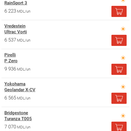
RainSport 3
6 223
MDL/un
Vredestein
Ultrac Vorti
6 537
MDL/un
Pirelli
P Zero
9 936
MDL/un
Yokohama
Geolandar X-CV
6 565
MDL/un
Bridgestone
Turanza T005
7 070
MDL/un