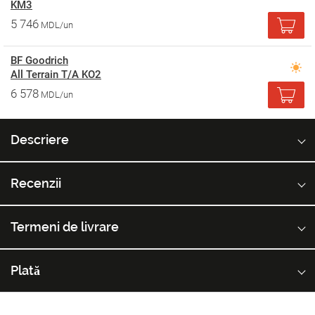
KM3
5 746
MDL/un
BF Goodrich
All Terrain T/A KO2
6 578
MDL/un
Descriere
Recenzii
Termeni de livrare
Plată