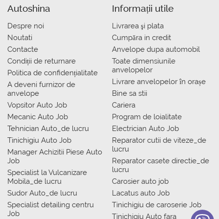
Autoshina
Informații utile
Despre noi
Livrarea şi plata
Noutati
Сumpăra in credit
Contacte
Anvelope dupa automobil
Condiții de returnare
Toate dimensiunile
anvelopelor
Politica de confidențialitate
Livrare anvelopelor în orașe
A deveni furnizor de
anvelope
Bine sa stii
Vopsitor Auto Job
Cariera
Mecanic Auto Job
Program de loialitate
Tehnician Auto_de lucru
Electrician Auto Job
Tinichigiu Auto Job
Reparator cutii de viteze_de
lucru
Manager Achizitii Piese Auto
Job
Reparator casete directie_de
lucru
Specialist la Vulcanizare
Mobila_de lucru
Carosier auto job
Sudor Auto_de lucru
Lacatus auto Job
Specialist detailing centru
Tinichigiu de caroserie Job
Job
Tinichigiu Auto fara