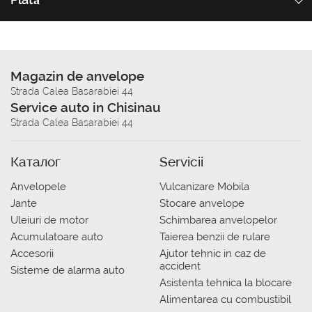
Magazin de anvelope
Strada Calea Basarabiei 44
Service auto in Chisinau
Strada Calea Basarabiei 44
Каталог
Servicii
Anvelopele
Vulcanizare Mobila
Jante
Stocare anvelope
Uleiuri de motor
Schimbarea anvelopelor
Acumulatoare auto
Taierea benzii de rulare
Accesorii
Ajutor tehnic in caz de
accident
Sisteme de alarma auto
Asistenta tehnica la blocare
Alimentarea cu combustibil