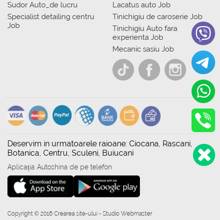
Sudor Auto_de lucru
Lacatus auto Job
Specialist detailing centru
Tinichigiu de caroserie Job
Job
Tinichigiu Auto fara
experienta Job
Mecanic sasiu Job
Deservim in urmatoarele raioane: Ciocana, Rascani,
Botanica, Centru, Sculeni, Buiucani
Aplicația Autoshina de pe telefon
Copyright © 2016 Crearea site-ului - Studio Webmaster