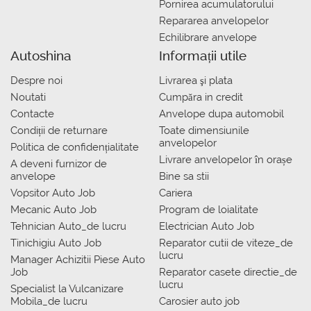
Pornirea acumulatorului
Repararea anvelopelor
Echilibrare anvelope
Autoshina
Informații utile
Despre noi
Livrarea şi plata
Noutati
Сumpăra in credit
Contacte
Anvelope dupa automobil
Condiții de returnare
Toate dimensiunile
anvelopelor
Politica de confidențialitate
Livrare anvelopelor în orașe
A deveni furnizor de
anvelope
Bine sa stii
Vopsitor Auto Job
Cariera
Mecanic Auto Job
Program de loialitate
Tehnician Auto_de lucru
Electrician Auto Job
Tinichigiu Auto Job
Reparator cutii de viteze_de
lucru
Manager Achizitii Piese Auto
Job
Reparator casete directie_de
lucru
Specialist la Vulcanizare
Mobila_de lucru
Carosier auto job