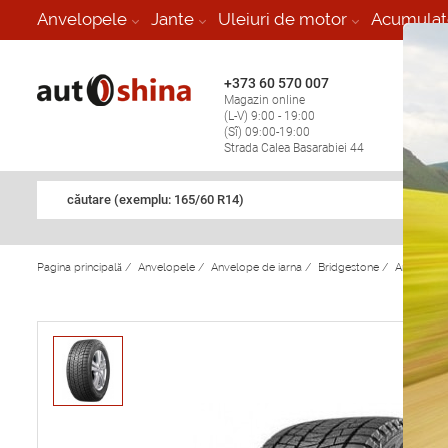
-
Anvelopele
Jante
Uleiuri de motor
Acumulat
+373 60 570 007
+373 
Magazin online
Vulcan
(L-V) 9:00 - 19:00
stop în
(Sî) 09:00-19:00
Strada Calea Basarabiei 44
căutare (exemplu: 165/60 R14)
Pagina principală
/
Anvelopele
/
Anvelope de iarna
/
Bridgestone
/
Anvelope 