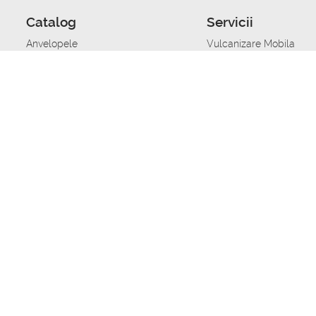
Catalog
Servicii
Anvelopele
Vulcanizare Mobila
Jante
Stocare anvelope
Uleiuri de motor
Schimbarea anvelopelo
Acumulatoare auto
Taierea benzii de rulare
Accesorii
Ajutor tehnic in caz de 
Sisteme de alarma auto
Asistenta tehnica la blo
Alimentarea cu combust
Pornirea acumulatorului
Repararea anvelopelor
Echilibrare anvelope