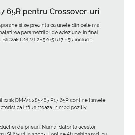
17 65R pentru Crossover-uri
orane si se prezinta ca unele din cele mai
atatirea parametrilor de adeziune. In final
ne Blizzak DM-V1 285/65 R17 65R include
 Blizzak DM-V1 285/65 R17 65R contine lamele
acteristica influenteaza in mod pozitiv
ductiei de pneuri. Numai datorita acestor
tru SUV-uri in shop-ul online Atuoshina.md, cu