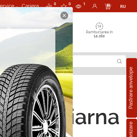
0
0
1
ervice
Cariera
RU
Rambursarea în
14 zile
Pastrare anvelope
ope de iarna