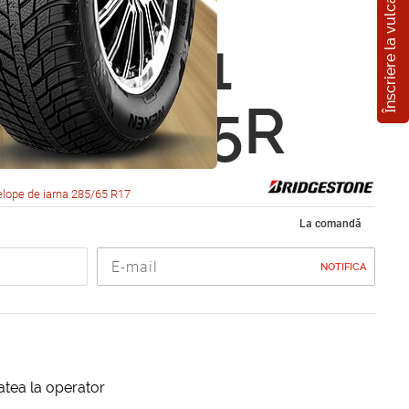
Înscriere la vulcanizare
estone
ak DM-V1
5 R17 65R
lope de iarna 285/65 R17
La comandă
NOTIFICA
itatea la operator