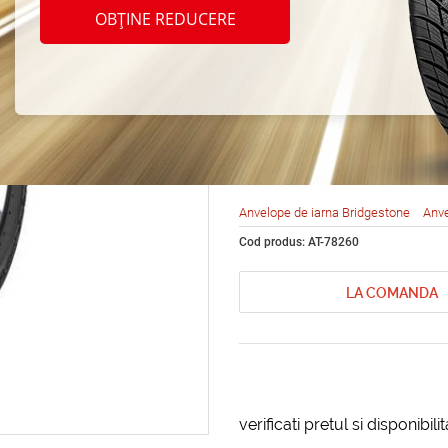
Bridg
OBȚINE REDUCERE
Blizz
285/6
Anvelope de iarna Bridgestone
Anve
Cod produs: AT-78260
LA COMANDA
verificati pretul si disponibil