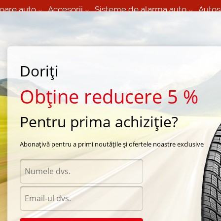
oare auto
Accesorii
Sisteme de alarma auto
Autos
60 066 000
+373 60 608 000
izare Mobila 24/7 non
Service auto in Chisinau
 toate regiunile
(L-V) 9:00 - 19:00
Doriți
(Sî) 09:00-19:00
Strada Calea Basarabiei 44
Obține reducere 5 %
Pentru prima achiziție?
de iarna Bridgestone
/
Blizzak DM-V1
/
Bridgestone Blizzak DM-V1 285/65 R17 65R
Abonațivă pentru a primi noutățile și ofertele noastre exclusive
Anvel