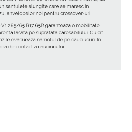
pun santulete alungite care se maresc in
azul anvelopelor noi pentru crossover-uri.
DM-V1 285/65 R17 65R garanteaza o mobilitate
enta lasata pe suprafata carosabilului. Cu cit
nzile evacueaza namolul de pe cauciucuri. In
nea de contact a cauciucului.