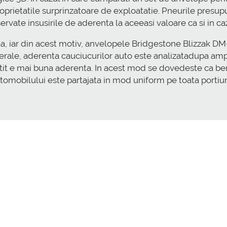
roprietatile surprinzatoare de exploatatie. Pneurile presu
ervate insusirile de aderenta la aceeasi valoare ca si in c
ita, iar din acest motiv, anvelopele Bridgestone Blizzak 
nerale, aderenta cauciucurilor auto este analizatadupa ampr
atit e mai buna aderenta. In acest mod se dovedeste ca be
utomobilului este partajata in mod uniform pe toata portiu