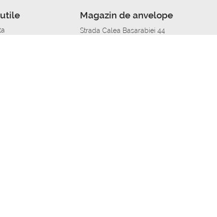
utile
Magazin de anvelope
ta
Strada Calea Basarabiei 44
edit
Service auto in Chisinau
a automobil
unile anvelopelor
Strada Calea Basarabiei 44
pelor în orașe
alitate
Aplicația Autoshina de pe telefon
itii Piese Auto Job
 Vulcanizare Mobila_de
 lucru
ailing centru Job
caroserie Job
o fara experienta Job
u Job