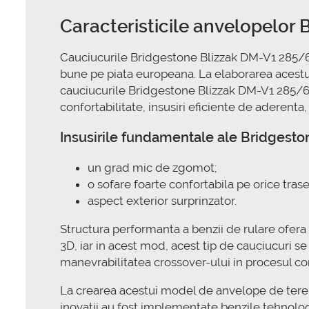
Caracteristicile anvelopelor
Cauciucurile Bridgestone Blizzak DM-V1 285/65
bune pe piata europeana. La elaborarea acestui 
cauciucurile Bridgestone Blizzak DM-V1 285/65
confortabilitate, insusiri eficiente de aderenta,
Insusirile fundamentale ale Bridgest
un grad mic de zgomot;
o sofare foarte confortabila pe orice traseu
aspect exterior surprinzator.
Structura performanta a benzii de rulare ofer
3D, iar in acest mod, acest tip de cauciucuri se
manevrabilitatea crossover-ului in procesul co
La crearea acestui model de anvelope de teren,
inovatii au fost implementate benzile tehnolog