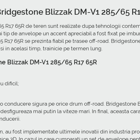
 Bridgestone Blizzak DM-V1 285/65 R
 R17 65R de teren sunt realizate dupa tehnologii contemp
tip de anvelope un accent apreciabil a fost fixat pe imbun
 R17 65R se prezinta fiabil pe trasee off-road. Bridgesto
 si in acelasi timp, trainicie pe termen lung.
one Blizzak DM-V1 285/65 R17 65R
 dificil;
a o conducere sigura pe orice drum off-road. Bridgestone
 desfigureaza mai putin la viteze mari. In final, aceasta car
nducerii.
 au fost implementate ultimele inovatii din industria pro
ice 3D. In cazul in care cumparati un set de anvelope pen