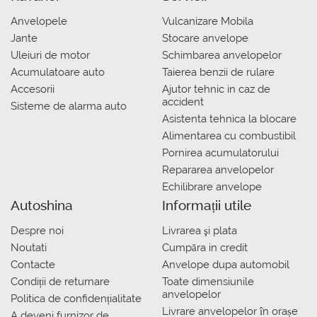
Anvelopele
Vulcanizare Mobila
Jante
Stocare anvelope
Uleiuri de motor
Schimbarea anvelopelor
Acumulatoare auto
Taierea benzii de rulare
Accesorii
Ajutor tehnic in caz de
accident
Sisteme de alarma auto
Asistenta tehnica la blocare
Alimentarea cu combustibil
Pornirea acumulatorului
Repararea anvelopelor
Echilibrare anvelope
Autoshina
Informații utile
Despre noi
Livrarea şi plata
Noutati
Сumpăra in credit
Contacte
Anvelope dupa automobil
Condiții de returnare
Toate dimensiunile
anvelopelor
Politica de confidențialitate
Livrare anvelopelor în orașe
A deveni furnizor de