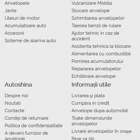
Anvelopele
Vulcanizare Mobila
Jante
Stocare anvelope
Uleiuri de motor
Schimbarea anvelopelor
Acumulatoare auto
Taierea benzii de rulare
Accesorii
Ajutor tehnic in caz de
accident
Sisteme de alarma auto
Asistenta tehnica la blocare
Alimentarea cu combustibil
Pornirea acumulatorului
Repararea anvelopelor
Echilibrare anvelope
Autoshina
Informații utile
Despre noi
Livrarea şi plata
Noutati
Сumpăra in credit
Contacte
Anvelope dupa automobil
Condiții de returnare
Toate dimensiunile
anvelopelor
Politica de confidențialitate
Livrare anvelopelor în orașe
A deveni furnizor de
anvelope
Bine sa stii