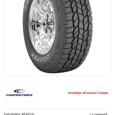
Anvelope all season Cooper
Cod produs: AT-45131
La comandă