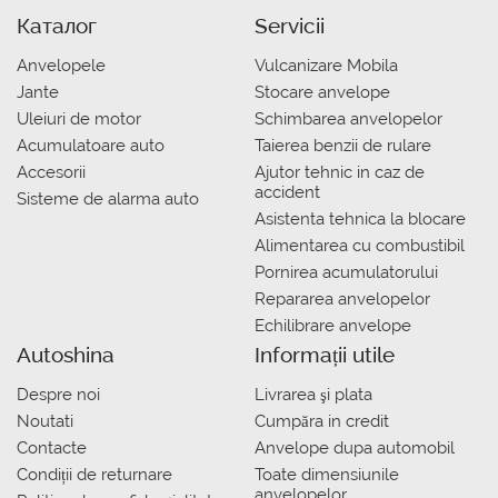
Каталог
Servicii
Anvelopele
Vulcanizare Mobila
Jante
Stocare anvelope
Uleiuri de motor
Schimbarea anvelopelor
Acumulatoare auto
Taierea benzii de rulare
Accesorii
Ajutor tehnic in caz de
accident
Sisteme de alarma auto
Asistenta tehnica la blocare
Alimentarea cu combustibil
Pornirea acumulatorului
Repararea anvelopelor
Echilibrare anvelope
Autoshina
Informații utile
Despre noi
Livrarea şi plata
Noutati
Сumpăra in credit
Contacte
Anvelope dupa automobil
Condiții de returnare
Toate dimensiunile
anvelopelor