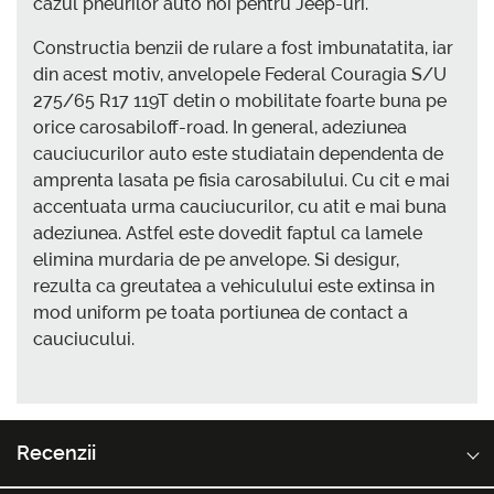
cazul pneurilor auto noi pentru Jeep-uri.
Constructia benzii de rulare a fost imbunatatita, iar
din acest motiv, anvelopele Federal Couragia S/U
275/65 R17 119T detin o mobilitate foarte buna pe
orice carosabiloff-road. In general, adeziunea
cauciucurilor auto este studiatain dependenta de
amprenta lasata pe fisia carosabilului. Cu cit e mai
accentuata urma cauciucurilor, cu atit e mai buna
adeziunea. Astfel este dovedit faptul ca lamele
elimina murdaria de pe anvelope. Si desigur,
rezulta ca greutatea a vehiculului este extinsa in
mod uniform pe toata portiunea de contact a
cauciucului.
Recenzii