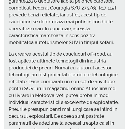
garanteaza o deplasare fiabila pe orice carosabil
complicat. Federal Couragia S/U 275/65 R17 119T
prevede benzi reliefate, iar astfel, acest tip de
cauciucuri se deformeaza mai putin in conditiile
unei viteze mari. In concluzie, aceasta
caracteristica marcheaza in sens pozitiv
mobilitatea autoturismelor SUV in timpul sofarii.
La crearea acestui tip de cauciucuri off-road, au
fost aplicate ultimele tehnologii din industria
productiei de pneuri. Numai cu ajutorul acestor
tehnologii au fost proiectate lamelele tehnologice
reliefate. Daca cumparati un nou set de anvelope
pentru SUV-uri in magazinul online Atuoshina.md,
cu livrare in Moldova, veti putea proba in mod
individual caracteristicile excelente de exploatatie.
Pneurile presupun benzi mai lungi care se intind in
decursul exploatarii. De aceea sunt pastrate
parametrii de adeziune la aceeasi treapta ca si in