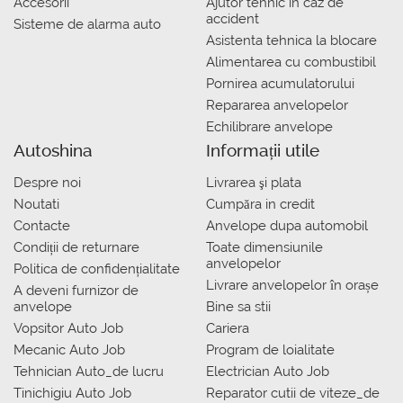
Accesorii
Ajutor tehnic in caz de
accident
Sisteme de alarma auto
Asistenta tehnica la blocare
Alimentarea cu combustibil
Pornirea acumulatorului
Repararea anvelopelor
Echilibrare anvelope
Autoshina
Informații utile
Despre noi
Livrarea şi plata
Noutati
Сumpăra in credit
Contacte
Anvelope dupa automobil
Condiții de returnare
Toate dimensiunile
anvelopelor
Politica de confidențialitate
Livrare anvelopelor în orașe
A deveni furnizor de
anvelope
Bine sa stii
Vopsitor Auto Job
Cariera
Mecanic Auto Job
Program de loialitate
Tehnician Auto_de lucru
Electrician Auto Job
Tinichigiu Auto Job
Reparator cutii de viteze_de