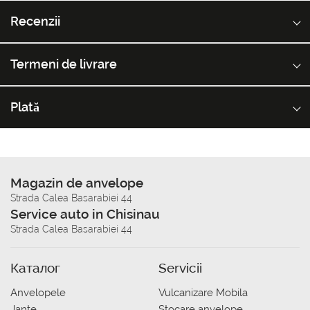
Recenzii
Termeni de livrare
Plată
Magazin de anvelope
Strada Calea Basarabiei 44
Service auto in Chisinau
Strada Calea Basarabiei 44
Каталог
Servicii
Anvelopele
Vulcanizare Mobila
Jante
Stocare anvelope