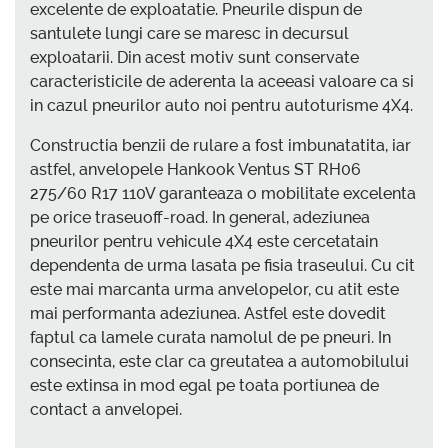
excelente de exploatatie. Pneurile dispun de
santulete lungi care se maresc in decursul
exploatarii. Din acest motiv sunt conservate
caracteristicile de aderenta la aceeasi valoare ca si
in cazul pneurilor auto noi pentru autoturisme 4X4.
Constructia benzii de rulare a fost imbunatatita, iar
astfel, anvelopele Hankook Ventus ST RH06
275/60 R17 110V garanteaza o mobilitate excelenta
pe orice traseuoff-road. In general, adeziunea
pneurilor pentru vehicule 4X4 este cercetatain
dependenta de urma lasata pe fisia traseului. Cu cit
este mai marcanta urma anvelopelor, cu atit este
mai performanta adeziunea. Astfel este dovedit
faptul ca lamele curata namolul de pe pneuri. In
consecinta, este clar ca greutatea a automobilului
este extinsa in mod egal pe toata portiunea de
contact a anvelopei.