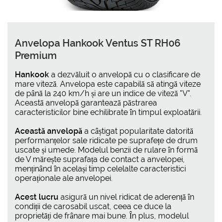
Anvelopa Hankook Ventus ST RH06
Premium
Hankook
a dezvăluit o anvelopă cu o clasificare de
mare viteză. Anvelopa este capabilă să atingă viteze
de până la 240 km/h și are un indice de viteză "V".
Această anvelopă garantează păstrarea
caracteristicilor bine echilibrate în timpul exploatării.
Această anvelopă
a câștigat popularitate datorită
performanțelor sale ridicate pe suprafețe de drum
uscate și umede. Modelul benzii de rulare în formă
de V mărește suprafața de contact a anvelopei,
menținând în același timp celelalte caracteristici
operaționale ale anvelopei.
Acest lucru
asigură un nivel ridicat de aderență în
condiții de carosabil uscat, ceea ce duce la
proprietăți de frânare mai bune. În plus, modelul