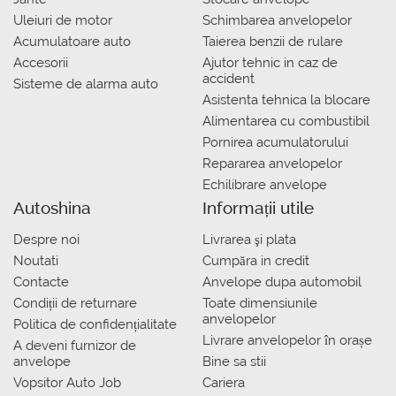
Uleiuri de motor
Schimbarea anvelopelor
Acumulatoare auto
Taierea benzii de rulare
Accesorii
Ajutor tehnic in caz de
accident
Sisteme de alarma auto
Asistenta tehnica la blocare
Alimentarea cu combustibil
Pornirea acumulatorului
Repararea anvelopelor
Echilibrare anvelope
Autoshina
Informații utile
Despre noi
Livrarea şi plata
Noutati
Сumpăra in credit
Contacte
Anvelope dupa automobil
Condiții de returnare
Toate dimensiunile
anvelopelor
Politica de confidențialitate
Livrare anvelopelor în orașe
A deveni furnizor de
anvelope
Bine sa stii
Vopsitor Auto Job
Cariera