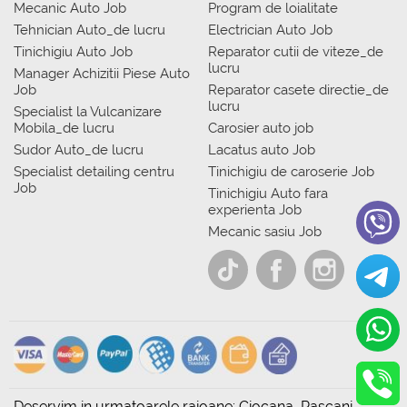
Mecanic Auto Job
Program de loialitate
Tehnician Auto_de lucru
Electrician Auto Job
Tinichigiu Auto Job
Reparator cutii de viteze_de
lucru
Manager Achizitii Piese Auto
Job
Reparator casete directie_de
lucru
Specialist la Vulcanizare
Mobila_de lucru
Carosier auto job
Sudor Auto_de lucru
Lacatus auto Job
Specialist detailing centru
Tinichigiu de caroserie Job
Job
Tinichigiu Auto fara
experienta Job
Mecanic sasiu Job
Deservim in urmatoarele raioane: Ciocana, Rascani,