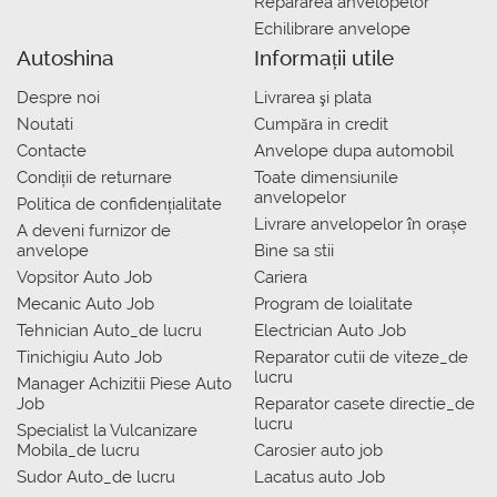
Repararea anvelopelor
Echilibrare anvelope
Autoshina
Informații utile
Despre noi
Livrarea şi plata
Noutati
Сumpăra in credit
Contacte
Anvelope dupa automobil
Condiții de returnare
Toate dimensiunile
anvelopelor
Politica de confidențialitate
Livrare anvelopelor în orașe
A deveni furnizor de
anvelope
Bine sa stii
Vopsitor Auto Job
Cariera
Mecanic Auto Job
Program de loialitate
Tehnician Auto_de lucru
Electrician Auto Job
Tinichigiu Auto Job
Reparator cutii de viteze_de
lucru
Manager Achizitii Piese Auto
Job
Reparator casete directie_de
lucru
Specialist la Vulcanizare
Mobila_de lucru
Carosier auto job
Sudor Auto_de lucru
Lacatus auto Job