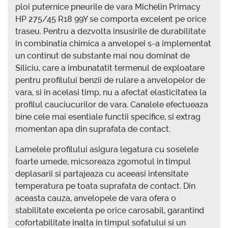
ploi puternice pneurile de vara Michelin Primacy
HP 275/45 R18 99Y se comporta excelent pe orice
traseu. Pentru a dezvolta insusirile de durabilitate
in combinatia chimica a anvelopei s-a implementat
un continut de substante mai nou dominat de
Siliciu, care a imbunatatit termenul de exploatare
pentru profilului benzii de rulare a anvelopelor de
vara, si in acelasi timp, nu a afectat elasticitatea la
profilul cauciucurilor de vara. Canalele efectueaza
bine cele mai esentiale functii specifice, si extrag
momentan apa din suprafata de contact.
Lamelele profilului asigura legatura cu soselele
foarte umede, micsoreaza zgomotul in timpul
deplasarii si partajeaza cu aceeasi intensitate
temperatura pe toata suprafata de contact. Din
aceasta cauza, anvelopele de vara ofera o
stabilitate excelenta pe orice carosabil, garantind
cofortabilitate inalta in timpul sofatului si un