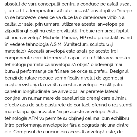
absolut de vară concepută pentru a conduce pe asfalt uscat
și umed. La temperaturi scăzute, această anvelopă va începe
să se bronzeze, ceea ce va duce la o deteriorare vizibilă a
calităților sale, prin urmare, utilizarea acestei anvelope pe
zăpadă și gheață nu este prevăzută. Trebuie remarcat faptul
că noua anvelopă Michelin Primacy HP este proiectată având
în vedere tehnologia A.S.M. (Arhitectură, sculptură și
materiale). Această anvelopă este axată pe aceste trei
componente care îi formează capacitatea. Utilizarea acestei
tehnologii permite ca anvelopa să obțină o aderență mai
bună și performanțe de frânare pe orice suprafață. Designul
benzii de rulare reduce semnificativ nivelul de zgomot și
crește rezistența la uzură a acestei anvelope. Există patru
caneluri longitudinale pe anvelopă, iar peretele lateral
conține un număr mare de caneluri de drenaj care elimină
efectiv apa de sub plasturele de contact, oferind o rezistență
mare la apariția acvaplanării pe aceste anvelope. Astfel,
tehnologia AFM vă permite să obțineți cel mai bun echilibru
între performanța anvelopelor fără a degrada niciuna dintre
ele. Compusul de cauciuc din această anvelopă este, de