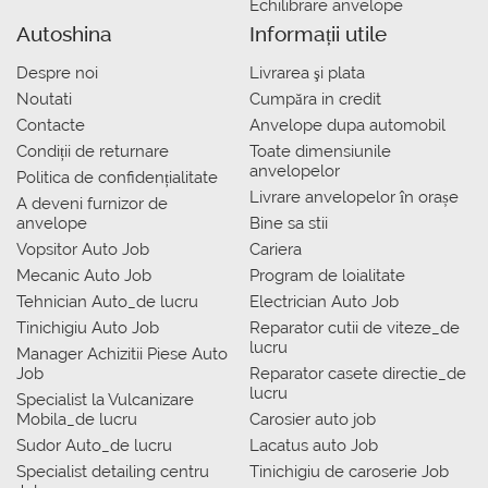
Echilibrare anvelope
Autoshina
Informații utile
Despre noi
Livrarea şi plata
Noutati
Сumpăra in credit
Contacte
Anvelope dupa automobil
Condiții de returnare
Toate dimensiunile
anvelopelor
Politica de confidențialitate
Livrare anvelopelor în orașe
A deveni furnizor de
anvelope
Bine sa stii
Vopsitor Auto Job
Cariera
Mecanic Auto Job
Program de loialitate
Tehnician Auto_de lucru
Electrician Auto Job
Tinichigiu Auto Job
Reparator cutii de viteze_de
lucru
Manager Achizitii Piese Auto
Job
Reparator casete directie_de
lucru
Specialist la Vulcanizare
Mobila_de lucru
Carosier auto job
Sudor Auto_de lucru
Lacatus auto Job
Specialist detailing centru
Tinichigiu de caroserie Job