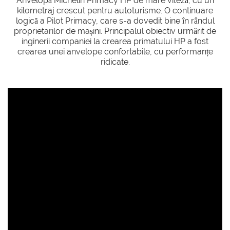
Anvelopă Michelin Primacy HP de mare viteză, cu un
kilometraj crescut pentru autoturisme. O continuare
logică a Pilot Primacy, care s-a dovedit bine în rândul
proprietarilor de mașini. Principalul obiectiv urmărit de
inginerii companiei la crearea primatului HP a fost
crearea unei anvelope confortabile, cu performanțe
ridicate.