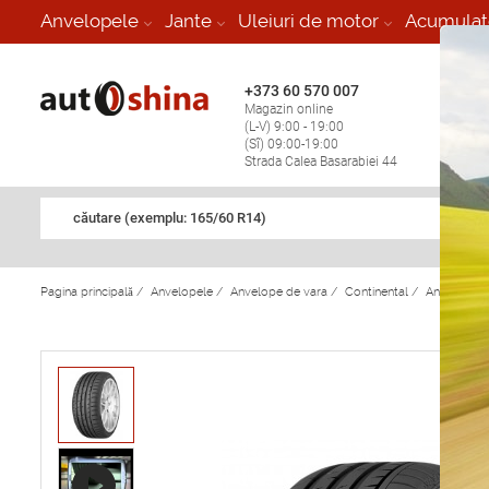
-
Anvelopele
Jante
Uleiuri de motor
Acumulat
+373 60 570 007
+373 
Magazin online
Vulcan
(L-V) 9:00 - 19:00
stop în
(Sî) 09:00-19:00
Strada Calea Basarabiei 44
căutare (exemplu: 165/60 R14)
Pagina principală
/
Anvelopele
/
Anvelope de vara
/
Continental
/
Anvelope d