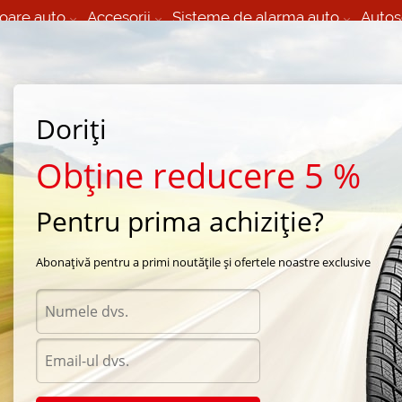
oare auto
Accesorii
Sisteme de alarma auto
Autos
60 066 000
+373 60 608 000
izare Mobila 24/7 non
Service auto in Chisinau
 toate regiunile
(L-V) 9:00 - 19:00
Doriți
(Sî) 09:00-19:00
Strada Calea Basarabiei 44
Obține reducere 5 %
Pentru prima achiziție?
e vara Continental
/
ContiSportContact 3
/
Continental ContiSportContact 3 275/40 R
Abonațivă pentru a primi noutățile și ofertele noastre exclusive
Anvel