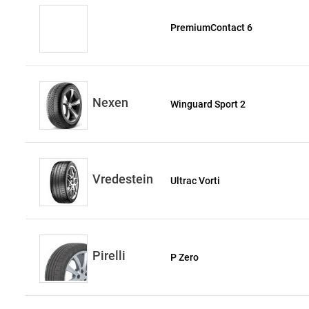
PremiumContact 6
Nexen
Winguard Sport 2
Vredestein
Ultrac Vorti
Pirelli
P Zero