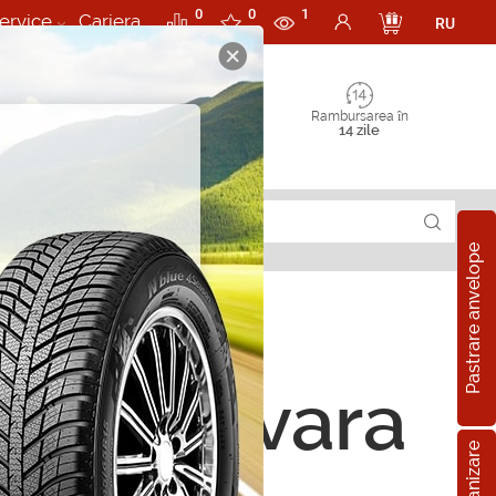
0
0
1
ervice
Cariera
RU
Rambursarea în
14 zile
Pastrare anvelope
19 101Y
ope de vara