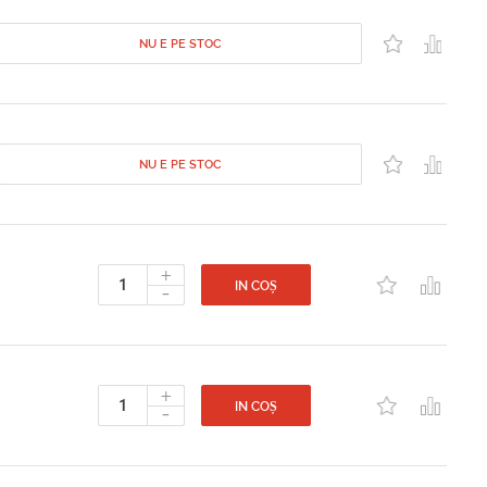
NU E PE STOC
NU E PE STOC
+
-
IN COȘ
+
-
IN COȘ