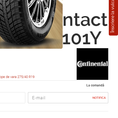
Înscriere la vulcanizare
nental
SportContact
/40 R19 101Y
ope de vara 275/40 R19
La comandă
NOTIFICA