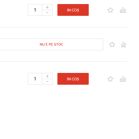
+
-
IN COȘ
NU E PE STOC
+
-
IN COȘ