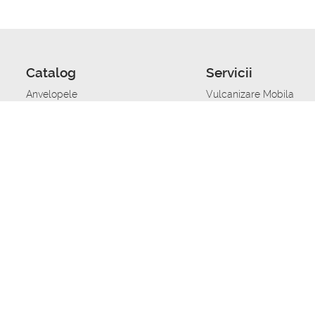
Catalog
Servicii
Anvelopele
Vulcanizare Mobila
Jante
Stocare anvelope
Uleiuri de motor
Schimbarea anvelopelo
Acumulatoare auto
Taierea benzii de rulare
Accesorii
Ajutor tehnic in caz de 
Sisteme de alarma auto
Asistenta tehnica la blo
Alimentarea cu combust
Pornirea acumulatorului
Repararea anvelopelor
Echilibrare anvelope