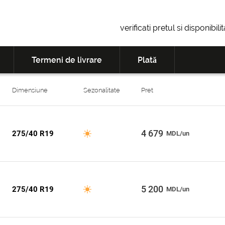
verificati pretul si disponibil
Termeni de livrare
Plată
Dimensiune
Sezonalitate
Pret
4 679
275/40 R19
MDL/un
5 200
275/40 R19
MDL/un