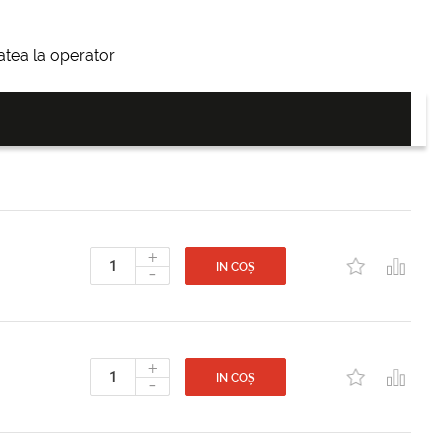
itatea la operator
+
-
IN COȘ
+
-
IN COȘ