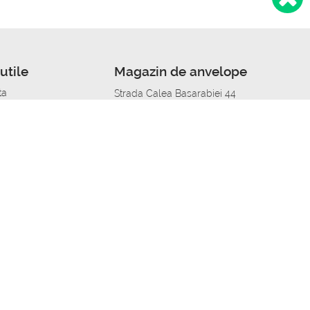
utile
Magazin de anvelope
ta
Strada Calea Basarabiei 44
edit
Service auto in Chisinau
a automobil
unile anvelopelor
Strada Calea Basarabiei 44
pelor în orașe
alitate
Aplicația Autoshina de pe telefon
itii Piese Auto Job
 Vulcanizare Mobila_de
 lucru
ailing centru Job
caroserie Job
o fara experienta Job
u Job