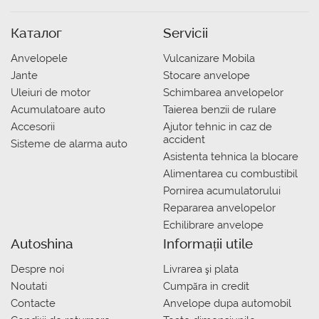
Каталог
Servicii
Anvelopele
Vulcanizare Mobila
Jante
Stocare anvelope
Uleiuri de motor
Schimbarea anvelopelor
Acumulatoare auto
Taierea benzii de rulare
Accesorii
Ajutor tehnic in caz de
accident
Sisteme de alarma auto
Asistenta tehnica la blocare
Alimentarea cu combustibil
Pornirea acumulatorului
Repararea anvelopelor
Echilibrare anvelope
Autoshina
Informații utile
Despre noi
Livrarea şi plata
Noutati
Сumpăra in credit
Contacte
Anvelope dupa automobil