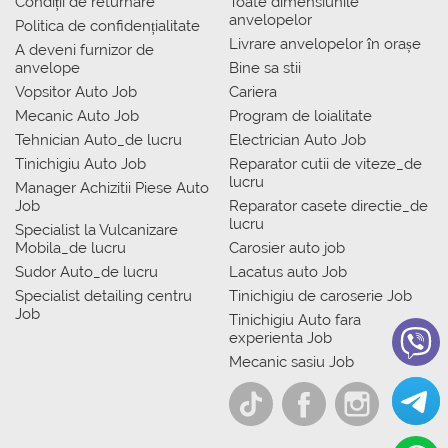
Condiții de returnare
Toate dimensiunile
anvelopelor
Politica de confidențialitate
Livrare anvelopelor în orașe
A deveni furnizor de
anvelope
Bine sa stii
Vopsitor Auto Job
Cariera
Mecanic Auto Job
Program de loialitate
Tehnician Auto_de lucru
Electrician Auto Job
Tinichigiu Auto Job
Reparator cutii de viteze_de
lucru
Manager Achizitii Piese Auto
Job
Reparator casete directie_de
lucru
Specialist la Vulcanizare
Mobila_de lucru
Carosier auto job
Sudor Auto_de lucru
Lacatus auto Job
Specialist detailing centru
Tinichigiu de caroserie Job
Job
Tinichigiu Auto fara
experienta Job
Mecanic sasiu Job