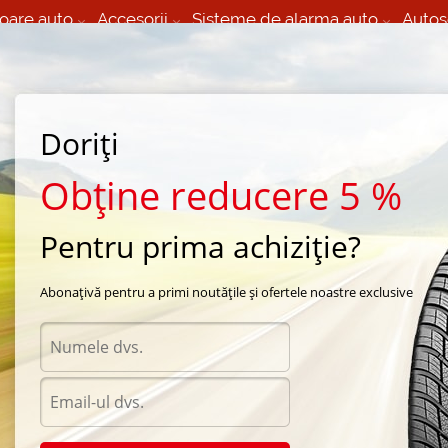
oare auto
Accesorii
Sisteme de alarma auto
Autos
60 066 000
+373 60 608 000
izare Mobila 24/7 non
Service auto in Chisinau
 toate regiunile
(L-V) 9:00 - 19:00
Doriți
(Sî) 09:00-19:00
Strada Calea Basarabiei 44
Obține reducere 5 %
Pentru prima achiziție?
 vara Nankang
/
NS2 Ultra Sport
/
Nankang NS2 Ultra Sport 275/35 R20 102Y
Abonațivă pentru a primi noutățile și ofertele noastre exclusive
Anvel