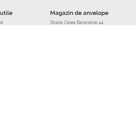
utile
Magazin de anvelope
ta
Strada Calea Basarabiei 44
edit
Service auto in Chisinau
a automobil
unile anvelopelor
Strada Calea Basarabiei 44
pelor în orașe
alitate
Aplicația Autoshina de pe telefon
itii Piese Auto Job
 Vulcanizare Mobila_de
 lucru
ailing centru Job
caroserie Job
o fara experienta Job
u Job