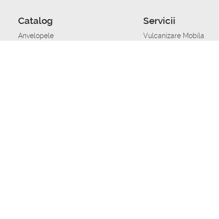
Catalog
Servicii
Anvelopele
Vulcanizare Mobila
Jante
Stocare anvelope
Uleiuri de motor
Schimbarea anvelopelo
Acumulatoare auto
Taierea benzii de rulare
Accesorii
Ajutor tehnic in caz de 
Sisteme de alarma auto
Asistenta tehnica la blo
Alimentarea cu combust
Pornirea acumulatorului
Repararea anvelopelor
Echilibrare anvelope