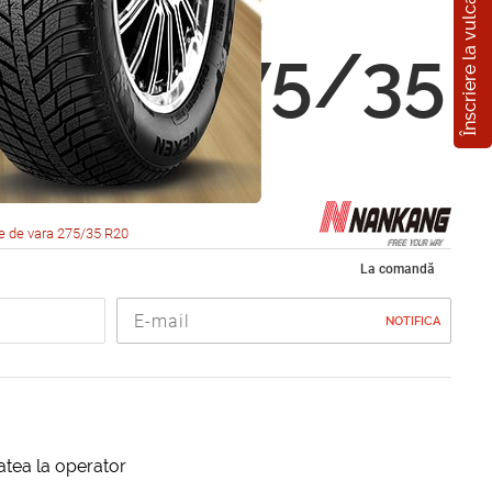
Înscriere la vulcanizare
ng NS2
Sport 275/35
02Y
e de vara 275/35 R20
La comandă
NOTIFICA
itatea la operator