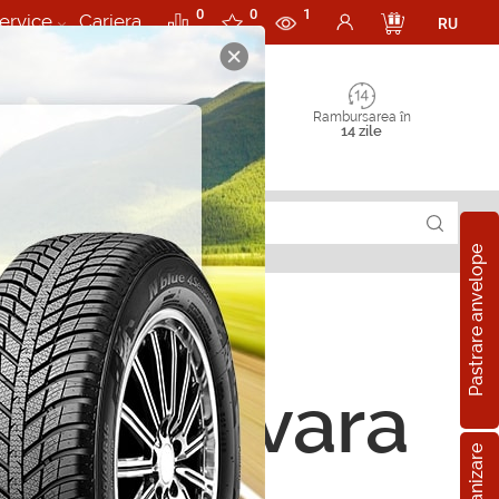
0
0
1
ervice
Cariera
RU
Rambursarea în
14 zile
Pastrare anvelope
ope de vara