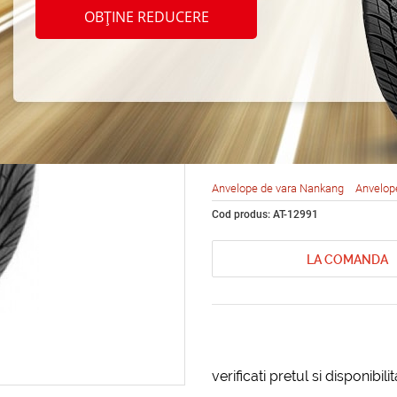
Nanka
OBȚINE REDUCERE
Ultra 
R20 1
Anvelope de vara Nankang
Anvelop
Cod produs: AT-12991
LA COMANDA
verificati pretul si disponibil