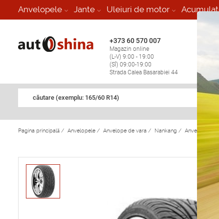
-
Anvelopele
Jante
Uleiuri de motor
Acumulat
+373 60 570 007
+373 
Magazin online
Vulcan
(L-V) 9:00 - 19:00
stop în
(Sî) 09:00-19:00
Strada Calea Basarabiei 44
căutare (exemplu: 165/60 R14)
Pagina principală
/
Anvelopele
/
Anvelope de vara
/
Nankang
/
Anvelope de