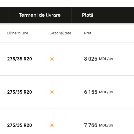
Termeni de livrare
Plată
Dimensiune
Sezonalitate
Pret
8 025
275/35 R20
MDL/un
6 155
275/35 R20
MDL/un
7 766
275/35 R20
MDL/un