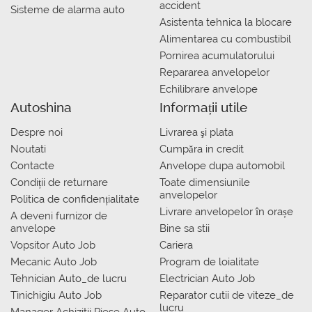
accident
Sisteme de alarma auto
Asistenta tehnica la blocare
Alimentarea cu combustibil
Pornirea acumulatorului
Repararea anvelopelor
Echilibrare anvelope
Autoshina
Informații utile
Despre noi
Livrarea şi plata
Noutati
Сumpăra in credit
Contacte
Anvelope dupa automobil
Condiții de returnare
Toate dimensiunile
anvelopelor
Politica de confidențialitate
Livrare anvelopelor în orașe
A deveni furnizor de
anvelope
Bine sa stii
Vopsitor Auto Job
Cariera
Mecanic Auto Job
Program de loialitate
Tehnician Auto_de lucru
Electrician Auto Job
Tinichigiu Auto Job
Reparator cutii de viteze_de
lucru