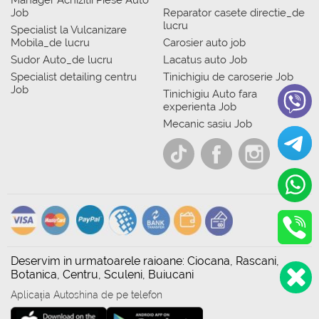
Manager Achizitii Piese Auto
Job
Reparator casete directie_de
lucru
Specialist la Vulcanizare
Mobila_de lucru
Carosier auto job
Sudor Auto_de lucru
Lacatus auto Job
Specialist detailing centru
Tinichigiu de caroserie Job
Job
Tinichigiu Auto fara
experienta Job
Mecanic sasiu Job
Deservim in urmatoarele raioane: Ciocana, Rascani,
Botanica, Centru, Sculeni, Buiucani
Aplicația Autoshina de pe telefon