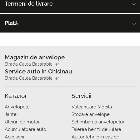
Termeni de livrare
Plată
Magazin de anvelope
Strada Calea Basarabiei 44
Service auto in Chisinau
Strada Calea Basarabiei 44
Каталог
Servicii
Anvelopele
Vulcanizare Mobila
Jante
Stocare anvelope
Uleiuri de motor
Schimbarea anvelopelor
Acumulatoare auto
Taierea benzii de rulare
Accesorii
Ajutor tehnic in caz de