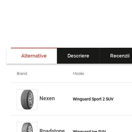
Alternative
Descriere
Recenzii
Brand
Model
Nexen
Winguard Sport 2 SUV
Roadstone
Winguard Ice SUV