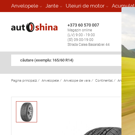
-
Anvelopele
Jante
Uleiuri de motor
Acumulat
+373 60 570 007
+373 
Magazin online
Vulcan
(L-V) 9:00 - 19:00
stop în
(Sî) 09:00-19:00
Strada Calea Basarabiei 44
căutare (exemplu: 165/60 R14)
Pagina principală
/
Anvelopele
/
Anvelope de vara
/
Continental
/
Anvelope d