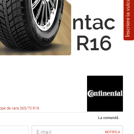
Înscriere la vulcanizare
nental
CrossContac
 265/70 R16
ope de vara 265/70 R16
La comandă
NOTIFICA