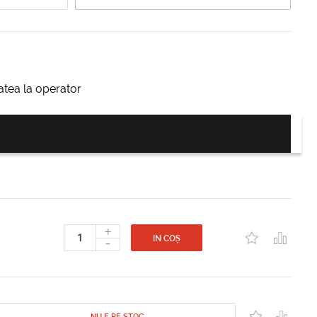
itatea la operator
+
-
IN COȘ
NU E PE STOC