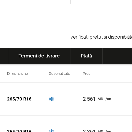
verificati pretul si disponibil
Termeni de livrare
Plată
Dimensiune
Sezonalitate
Pret
2 561
265/70 R16
MDL/un
2 361
265/70 R16
MDL/un