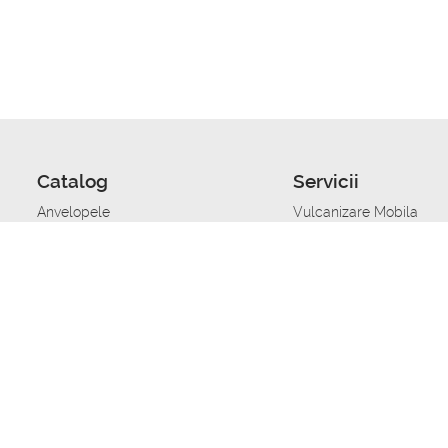
Catalog
Servicii
Anvelopele
Vulcanizare Mobila
Jante
Stocare anvelope
Uleiuri de motor
Schimbarea anvelopelo
Acumulatoare auto
Taierea benzii de rulare
Accesorii
Ajutor tehnic in caz de 
Sisteme de alarma auto
Asistenta tehnica la blo
Alimentarea cu combust
Pornirea acumulatorului
Repararea anvelopelor
Echilibrare anvelope