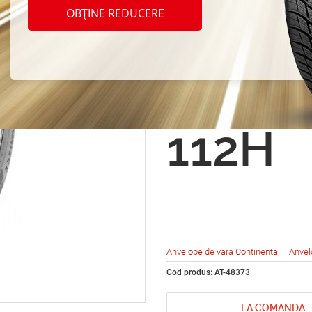
Conti
OBȚINE REDUCERE
Conti
t LX 2
112H
Anvelope de vara Continental
Anvel
Cod produs: AT-48373
LA COMANDA