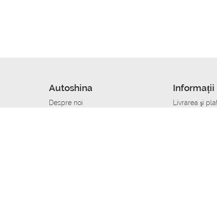
Autoshina
Informații 
Despre noi
Livrarea şi pla
Noutati
Сumpăra in cr
r
Cariera
Anvelope dup
Contacte
Toate dimensi
accident
Condiții de returnare
Livrare anvelo
care
Politica de confidențialitate
Bine sa stii
ibil
A deveni furnizor de anvelope
Program de loi
Vopsitor Auto Job
Manager Achiz
Mecanic Auto Job
Specialist la
lucru
Tehnician Auto_de lucru
Sudor Auto_de
Tinichigiu Auto Job