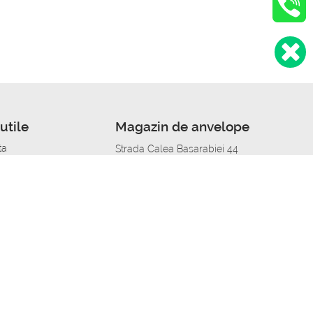
utile
Magazin de anvelope
ta
Strada Calea Basarabiei 44
edit
Service auto in Chisinau
a automobil
unile anvelopelor
Strada Calea Basarabiei 44
pelor în orașe
alitate
Aplicația Autoshina de pe telefon
itii Piese Auto Job
 Vulcanizare Mobila_de
 lucru