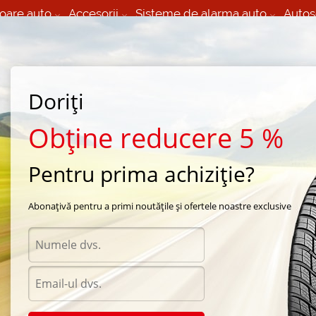
oare auto
Accesorii
Sisteme de alarma auto
Autos
60 066 000
+373 60 608 000
izare Mobila 24/7 non
Service auto in Chisinau
 toate regiunile
(L-V) 9:00 - 19:00
Doriți
(Sî) 09:00-19:00
Strada Calea Basarabiei 44
Obține reducere 5 %
Pentru prima achiziție?
e vara Continental
/
ContiCrossContact LX 2
/
Continental ContiCrossContact LX 2 26
Abonațivă pentru a primi noutățile și ofertele noastre exclusive
Anvel