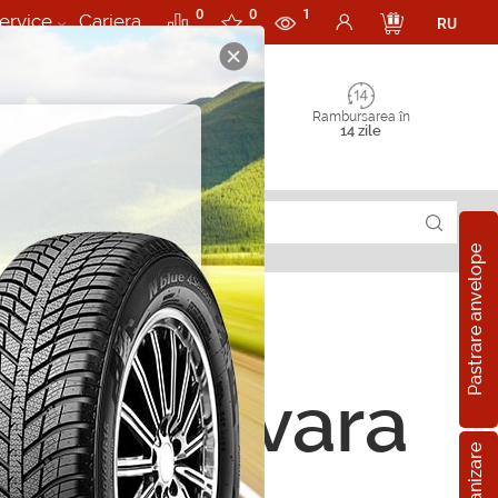
0
0
1
ervice
Cariera
RU
Rambursarea în
14 zile
Pastrare anvelope
5/70 R16 112H
ope de vara