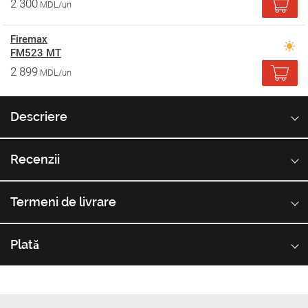
2 300
MDL/un
Firemax
FM523 MT
2 899
MDL/un
Descriere
Recenzii
Termeni de livrare
Plată