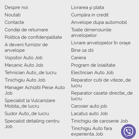
Despre noi
Livrarea şi plata
Noutati
Сumpăra in credit
Contacte
Anvelope dupa automobil
Condiții de returnare
Toate dimensiunile
anvelopelor
Politica de confidențialitate
Livrare anvelopelor în orașe
A deveni furnizor de
anvelope
Bine sa stii
Vopsitor Auto Job
Cariera
Mecanic Auto Job
Program de loialitate
Tehnician Auto_de lucru
Electrician Auto Job
Tinichigiu Auto Job
Reparator cutii de viteze_de
lucru
Manager Achizitii Piese Auto
Job
Reparator casete directie_de
lucru
Specialist la Vulcanizare
Mobila_de lucru
Carosier auto job
Sudor Auto_de lucru
Lacatus auto Job
Specialist detailing centru
Tinichigiu de caroserie Job
Job
Tinichigiu Auto fara
experienta Job