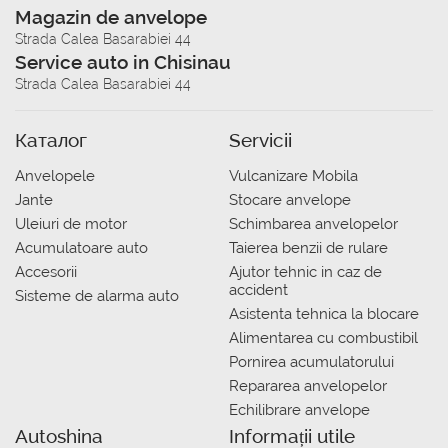
Magazin de anvelope
Strada Calea Basarabiei 44
Service auto in Chisinau
Strada Calea Basarabiei 44
Каталог
Servicii
Anvelopele
Vulcanizare Mobila
Jante
Stocare anvelope
Uleiuri de motor
Schimbarea anvelopelor
Acumulatoare auto
Taierea benzii de rulare
Accesorii
Ajutor tehnic in caz de
accident
Sisteme de alarma auto
Asistenta tehnica la blocare
Alimentarea cu combustibil
Pornirea acumulatorului
Repararea anvelopelor
Echilibrare anvelope
Autoshina
Informații utile