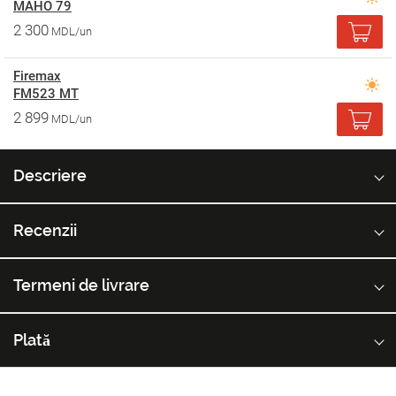
MAHO 79
2 300
MDL/un
Firemax
FM523 MT
2 899
MDL/un
Descriere
Recenzii
Termeni de livrare
Plată