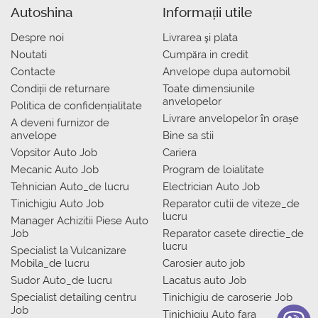
Autoshina
Informații utile
Despre noi
Livrarea şi plata
Noutati
Сumpăra in credit
Contacte
Anvelope dupa automobil
Condiții de returnare
Toate dimensiunile
anvelopelor
Politica de confidențialitate
Livrare anvelopelor în orașe
A deveni furnizor de
anvelope
Bine sa stii
Vopsitor Auto Job
Cariera
Mecanic Auto Job
Program de loialitate
Tehnician Auto_de lucru
Electrician Auto Job
Tinichigiu Auto Job
Reparator cutii de viteze_de
lucru
Manager Achizitii Piese Auto
Job
Reparator casete directie_de
lucru
Specialist la Vulcanizare
Mobila_de lucru
Carosier auto job
Sudor Auto_de lucru
Lacatus auto Job
Specialist detailing centru
Tinichigiu de caroserie Job
Job
Tinichigiu Auto fara