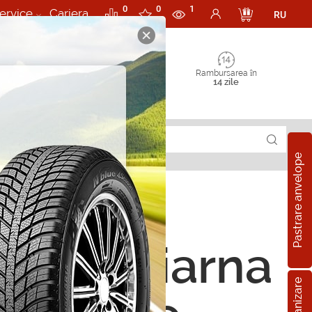
0
0
1
ervice
Cariera
RU
Rambursarea în
14 zile
Pastrare anvelope
ope de iarna