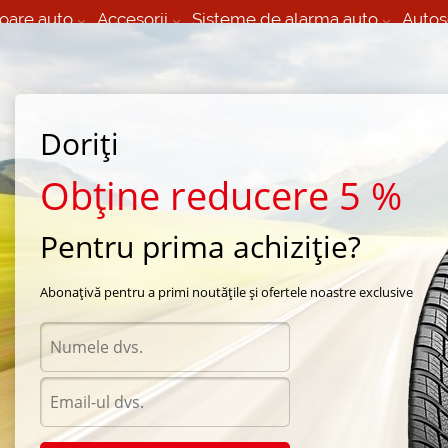
oare auto
Accesorii
Sisteme de alarma auto
Autos
60 066 000
+373 60 608 000
izare Mobila 24/7 non
Service auto in Chisinau
 toate regiunile
(L-V) 9:00 - 19:00
Doriți
(Sî) 09:00-19:00
Strada Calea Basarabiei 44
Obține reducere 5 %
Pentru prima achiziție?
arna Michelin
/
X-Ice North
/
Michelin X-Ice North 265/60 R18 114T
Abonațivă pentru a primi noutățile și ofertele noastre exclusive
Anvel