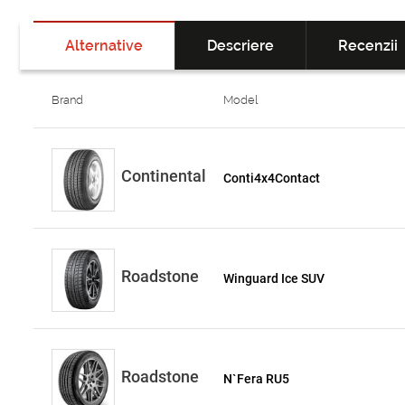
Alternative
Descriere
Recenzii
Brand
Model
Continental
Conti4x4Contact
Roadstone
Winguard Ice SUV
Roadstone
N`Fera RU5