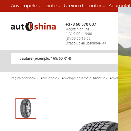
-
Anvelopele
Jante
Uleiuri de motor
Acumulat
+373 60 570 007
+373 
Magazin online
Vulcan
(L-V) 9:00 - 19:00
stop în
(Sî) 09:00-19:00
Strada Calea Basarabiei 44
căutare (exemplu: 165/60 R14)
Pagina principală
/
Anvelopele
/
Anvelope de iarna
/
Michelin
/
Anvelope de i