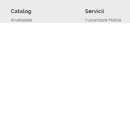
Catalog
Servicii
Anvelopele
Vulcanizare Mobila
Jante
Stocare anvelope
Uleiuri de motor
Schimbarea anvelopelo
Acumulatoare auto
Taierea benzii de rulare
Accesorii
Ajutor tehnic in caz de 
Sisteme de alarma auto
Asistenta tehnica la blo
Alimentarea cu combust
Pornirea acumulatorului
Repararea anvelopelor
Echilibrare anvelope