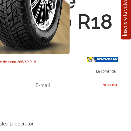
Înscriere la vulcanizare
in X-Ice
 265/60 R18
e de iarna 265/60 R18
La comandă
NOTIFICA
itatea la operator