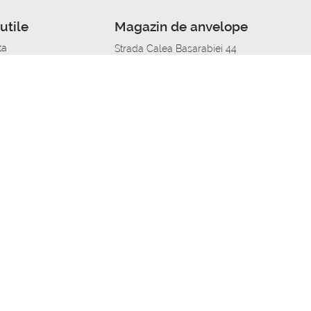
utile
Magazin de anvelope
ta
Strada Calea Basarabiei 44
edit
Service auto in Chisinau
a automobil
unile anvelopelor
Strada Calea Basarabiei 44
pelor în orașe
alitate
Aplicația Autoshina de pe telefon
itii Piese Auto Job
 Vulcanizare Mobila_de
 lucru
ailing centru Job
caroserie Job
o fara experienta Job
u Job