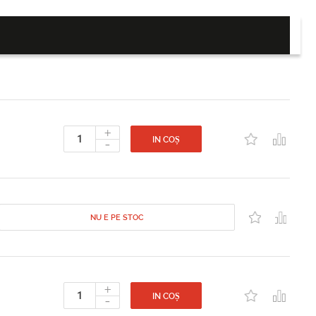
+
-
IN COȘ
NU E PE STOC
+
-
IN COȘ