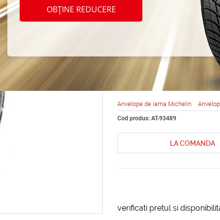
Michel
OBȚINE REDUCERE
North
114T
Anvelope de iarna Michelin
Anvelop
Cod produs: AT-93489
LA COMANDA
verificati pretul si disponibil