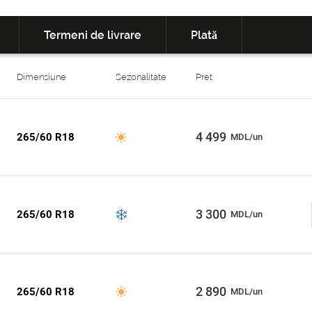
Termeni de livrare
Plată
Dimensiune
Sezonalitate
Pret
4 499
265/60 R18
MDL/un
3 300
265/60 R18
MDL/un
2 890
265/60 R18
MDL/un