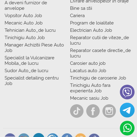
Livrare anvelopelor în orașe
A deveni furnizor de
anvelope
Bine sa stii
Vopsitor Auto Job
Cariera
Mecanic Auto Job
Program de loialitate
Tehnician Auto_de lucru
Electrician Auto Job
Tinichigiu Auto Job
Reparator cutii de viteze_de
lucru
Manager Achizitii Piese Auto
Job
Reparator casete directie_de
lucru
Specialist la Vulcanizare
Mobila_de lucru
Carosier auto job
Sudor Auto_de lucru
Lacatus auto Job
Specialist detailing centru
Tinichigiu de caroserie Job
Job
Tinichigiu Auto fara
experienta Job
Mecanic sasiu Job