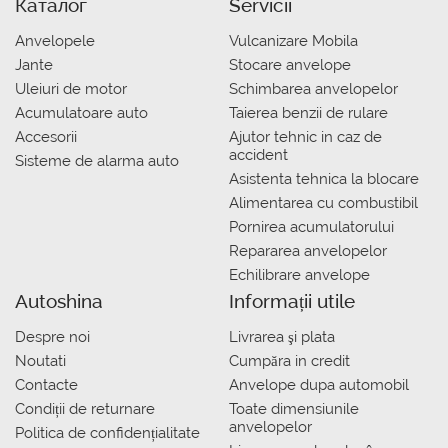
Каталог
Servicii
Anvelopele
Vulcanizare Mobila
Jante
Stocare anvelope
Uleiuri de motor
Schimbarea anvelopelor
Acumulatoare auto
Taierea benzii de rulare
Accesorii
Ajutor tehnic in caz de
accident
Sisteme de alarma auto
Asistenta tehnica la blocare
Alimentarea cu combustibil
Pornirea acumulatorului
Repararea anvelopelor
Echilibrare anvelope
Autoshina
Informații utile
Despre noi
Livrarea şi plata
Noutati
Сumpăra in credit
Contacte
Anvelope dupa automobil
Condiții de returnare
Toate dimensiunile
anvelopelor
Politica de confidențialitate