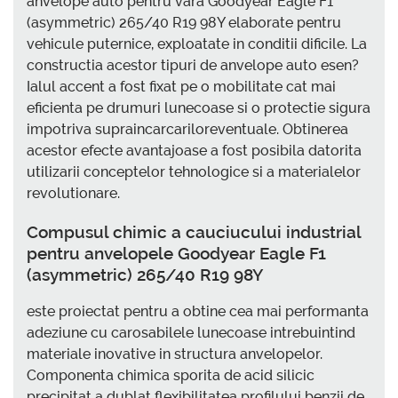
anvelope auto pentru vara Goodyear Eagle F1
(asymmetric) 265/40 R19 98Y elaborate pentru
vehicule puternice, exploatate in conditii dificile. La
constructia acestor tipuri de anvelope auto esen?
Ialul accent a fost fixat pe o mobilitate cat mai
eficienta pe drumuri lunecoase si o protectie sigura
impotriva supraincarcariloreventuale. Obtinerea
acestor efecte avantajoase a fost posibila datorita
utilizarii conceptelor tehnologice si a materialelor
revolutionare.
Compusul chimic a cauciucului industrial
pentru anvelopele Goodyear Eagle F1
(asymmetric) 265/40 R19 98Y
este proiectat pentru a obtine cea mai performanta
adeziune cu carosabilele lunecoase intrebuintind
materiale inovative in structura anvelopelor.
Componenta chimica sporita de acid silicic
precipitat a dublat flexibilitatea profilului benzii de