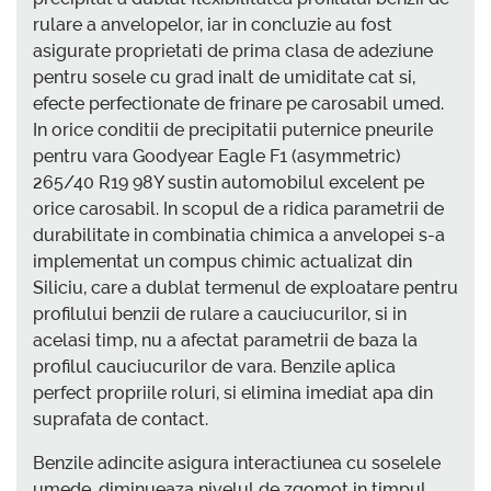
rulare a anvelopelor, iar in concluzie au fost
asigurate proprietati de prima clasa de adeziune
pentru sosele cu grad inalt de umiditate cat si,
efecte perfectionate de frinare pe carosabil umed.
In orice conditii de precipitatii puternice pneurile
pentru vara Goodyear Eagle F1 (asymmetric)
265/40 R19 98Y sustin automobilul excelent pe
orice carosabil. In scopul de a ridica parametrii de
durabilitate in combinatia chimica a anvelopei s-a
implementat un compus chimic actualizat din
Siliciu, care a dublat termenul de exploatare pentru
profilului benzii de rulare a cauciucurilor, si in
acelasi timp, nu a afectat parametrii de baza la
profilul cauciucurilor de vara. Benzile aplica
perfect propriile roluri, si elimina imediat apa din
suprafata de contact.
Benzile adincite asigura interactiunea cu soselele
umede, diminueaza nivelul de zgomot in timpul