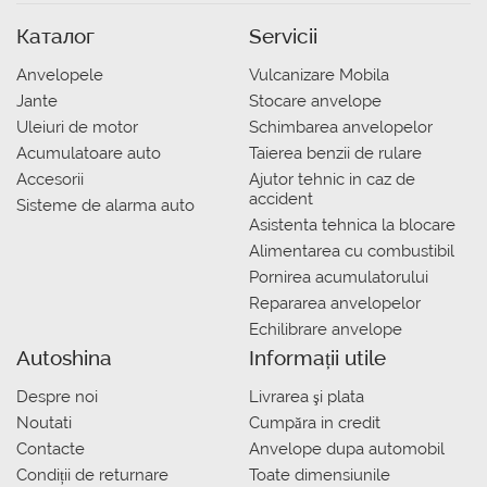
Каталог
Servicii
Anvelopele
Vulcanizare Mobila
Jante
Stocare anvelope
Uleiuri de motor
Schimbarea anvelopelor
Acumulatoare auto
Taierea benzii de rulare
Accesorii
Ajutor tehnic in caz de
accident
Sisteme de alarma auto
Asistenta tehnica la blocare
Alimentarea cu combustibil
Pornirea acumulatorului
Repararea anvelopelor
Echilibrare anvelope
Autoshina
Informații utile
Despre noi
Livrarea şi plata
Noutati
Сumpăra in credit
Contacte
Anvelope dupa automobil
Condiții de returnare
Toate dimensiunile