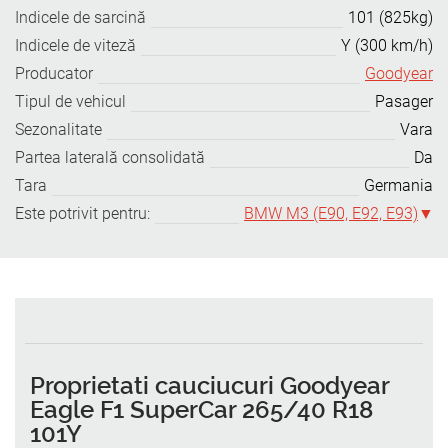
Indicele de sarcină
101 (825kg)
Indicele de viteză
Y (300 km/h)
Producator
Goodyear
Tipul de vehicul
Pasager
Sezonalitate
Vara
Partea laterală consolidată
Da
Tara
Germania
Este potrivit pentru:
BMW M3 (E90, E92, E93)
Proprietati cauciucuri Goodyear
Eagle F1 SuperCar 265/40 R18
101Y