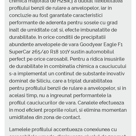
chimica majorata de H2Siќ3 a dublat flexibilitatea
profilului benzii de rulare a anvelopelor, iar in
concluzie au fost garantate caracteristici
performante de aderenta pentru sosele cu grad
inalt de umiditate cat si, efecte imbunatatite de
durabilitate. In orice conditii de precipitatii
abundente anvelopele de vara Goodyear Eagle F1
SuperCar 265/40 R18 101Y sustin automobilul
perfect pe orice carosabil. Pentru a ridica insusirile
de durabilitate in combinatia chimica a cauciucului
s-a implementat un continut de substante inovativ
dominat de Siliciu, care a triplat durabilitatea
pentru profilului benzii de rulare a anvelopelor, si in
acelasi timp, nu a ingreunat performantele la
profilul cauciucurilor de vara. Canalele efectueaza
in mod eficient propriile roluri, si elimina momentan
umiditatea din zona de contact.
Lamelele profilului accentueaza conexiunea cu