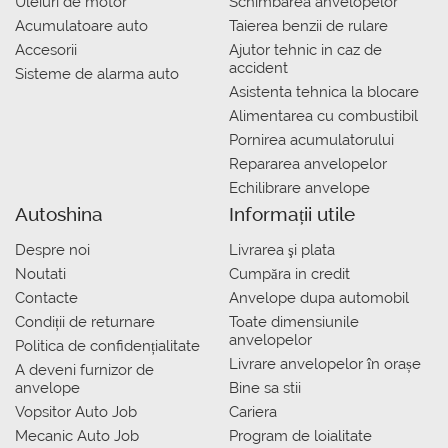
Uleiuri de motor
Schimbarea anvelopelor
Acumulatoare auto
Taierea benzii de rulare
Accesorii
Ajutor tehnic in caz de
accident
Sisteme de alarma auto
Asistenta tehnica la blocare
Alimentarea cu combustibil
Pornirea acumulatorului
Repararea anvelopelor
Echilibrare anvelope
Autoshina
Informații utile
Despre noi
Livrarea şi plata
Noutati
Сumpăra in credit
Contacte
Anvelope dupa automobil
Condiții de returnare
Toate dimensiunile
anvelopelor
Politica de confidențialitate
Livrare anvelopelor în orașe
A deveni furnizor de
anvelope
Bine sa stii
Vopsitor Auto Job
Cariera
Mecanic Auto Job
Program de loialitate