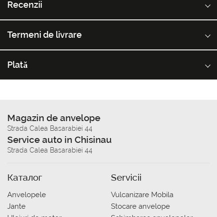
Recenzii
Termeni de livrare
Plată
Magazin de anvelope
Strada Calea Basarabiei 44
Service auto in Chisinau
Strada Calea Basarabiei 44
Каталог
Servicii
Anvelopele
Vulcanizare Mobila
Jante
Stocare anvelope