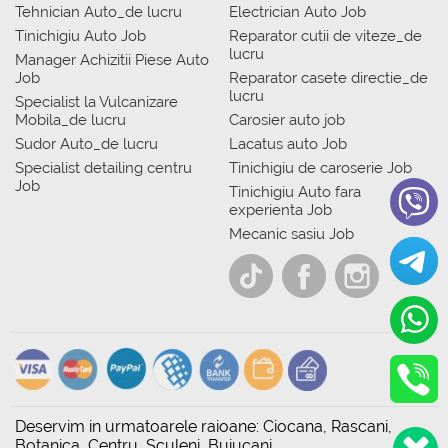
Tehnician Auto_de lucru
Electrician Auto Job
Tinichigiu Auto Job
Reparator cutii de viteze_de
lucru
Manager Achizitii Piese Auto
Job
Reparator casete directie_de
lucru
Specialist la Vulcanizare
Mobila_de lucru
Carosier auto job
Sudor Auto_de lucru
Lacatus auto Job
Specialist detailing centru
Tinichigiu de caroserie Job
Job
Tinichigiu Auto fara
experienta Job
Mecanic sasiu Job
Deservim in urmatoarele raioane: Ciocana, Rascani,
Botanica, Centru, Sculeni, Buiucani