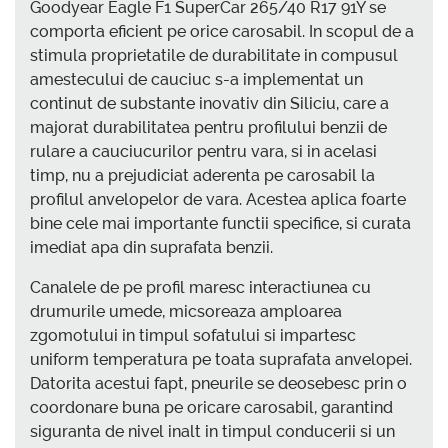
Goodyear Eagle F1 SuperCar 265/40 R17 91Y se
comporta eficient pe orice carosabil. In scopul de a
stimula proprietatile de durabilitate in compusul
amestecului de cauciuc s-a implementat un
continut de substante inovativ din Siliciu, care a
majorat durabilitatea pentru profilului benzii de
rulare a cauciucurilor pentru vara, si in acelasi
timp, nu a prejudiciat aderenta pe carosabil la
profilul anvelopelor de vara. Acestea aplica foarte
bine cele mai importante functii specifice, si curata
imediat apa din suprafata benzii.
Canalele de pe profil maresc interactiunea cu
drumurile umede, micsoreaza amploarea
zgomotului in timpul sofatului si impartesc
uniform temperatura pe toata suprafata anvelopei.
Datorita acestui fapt, pneurile se deosebesc prin o
coordonare buna pe oricare carosabil, garantind
siguranta de nivel inalt in timpul conducerii si un