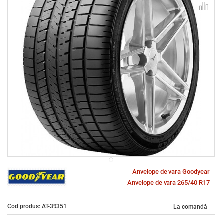
Anvelope de vara Goodyear
Anvelope de vara 265/40 R17
Cod produs: AT-39351
La comandă