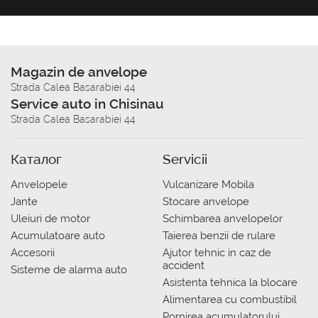
Magazin de anvelope
Strada Calea Basarabiei 44
Service auto in Chisinau
Strada Calea Basarabiei 44
Каталог
Servicii
Anvelopele
Vulcanizare Mobila
Jante
Stocare anvelope
Uleiuri de motor
Schimbarea anvelopelor
Acumulatoare auto
Taierea benzii de rulare
Accesorii
Ajutor tehnic in caz de
accident
Sisteme de alarma auto
Asistenta tehnica la blocare
Alimentarea cu combustibil
Pornirea acumulatorului