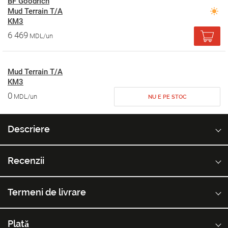
BF Goodrich
Mud Terrain T/A
KM3
6 469
MDL/un
Mud Terrain T/A
KM3
0
MDL/un
NU E PE STOC
Descriere
Recenzii
Termeni de livrare
Plată