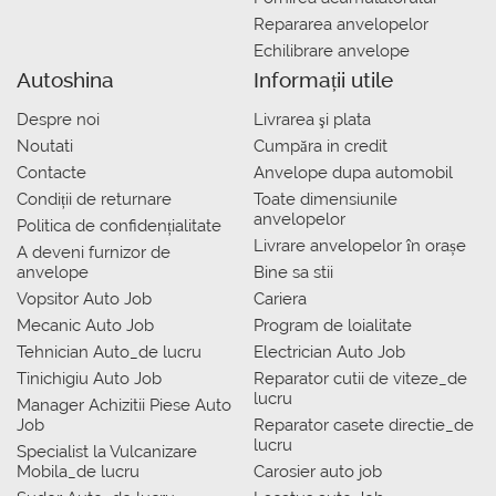
Repararea anvelopelor
Echilibrare anvelope
Autoshina
Informații utile
Despre noi
Livrarea şi plata
Noutati
Сumpăra in credit
Contacte
Anvelope dupa automobil
Condiții de returnare
Toate dimensiunile
anvelopelor
Politica de confidențialitate
Livrare anvelopelor în orașe
A deveni furnizor de
anvelope
Bine sa stii
Vopsitor Auto Job
Cariera
Mecanic Auto Job
Program de loialitate
Tehnician Auto_de lucru
Electrician Auto Job
Tinichigiu Auto Job
Reparator cutii de viteze_de
lucru
Manager Achizitii Piese Auto
Job
Reparator casete directie_de
lucru
Specialist la Vulcanizare
Mobila_de lucru
Carosier auto job