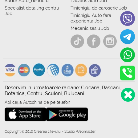
Sudor Auto_de lucru
Lacatus auto Job
Specialist detailing centru
Tinichigiu de caroserie Job
Job
Tinichigiu Auto fara
experienta Job
Mecanic sasiu Job
Deservim in urmatoarele raioane: Ciocana, Rascani,
Botanica, Centru, Sculeni, Buiucani
Aplicația Autoshina de pe telefon
Copyright © 2016 Crearea site-ului - Studio Webmaster