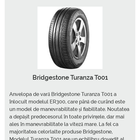
Bridgestone Turanza T001
Anvelopa de vară Bridgestone Turanza T001 a
înlocuit modelul ER300, care până de curând este
un model de manevrabilitate și fiabilitate. Noutatea
a depășit predecesorul în toate privințele, dar mai
ales în manevrabilitate la viteză mare. La fel ca
majoritatea celorlalte produse Bridgestone,
Modelul Turanza T001 are un echilibru dovedit al