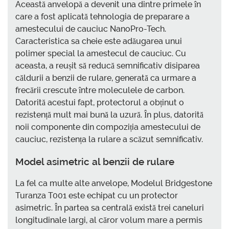
Această anvelopă a devenit una dintre primele în
care a fost aplicată tehnologia de preparare a
amestecului de cauciuc NanoPro-Tech.
Caracteristica sa cheie este adăugarea unui
polimer special la amestecul de cauciuc. Cu
aceasta, a reușit să reducă semnificativ disiparea
căldurii a benzii de rulare, generată ca urmare a
frecării crescute între moleculele de carbon.
Datorită acestui fapt, protectorul a obținut o
rezistență mult mai bună la uzură. În plus, datorită
noii componente din compoziția amestecului de
cauciuc, rezistența la rulare a scăzut semnificativ.
Model asimetric al benzii de rulare
La fel ca multe alte anvelope, Modelul Bridgestone
Turanza T001 este echipat cu un protector
asimetric. În partea sa centrală există trei caneluri
longitudinale largi, al căror volum mare a permis