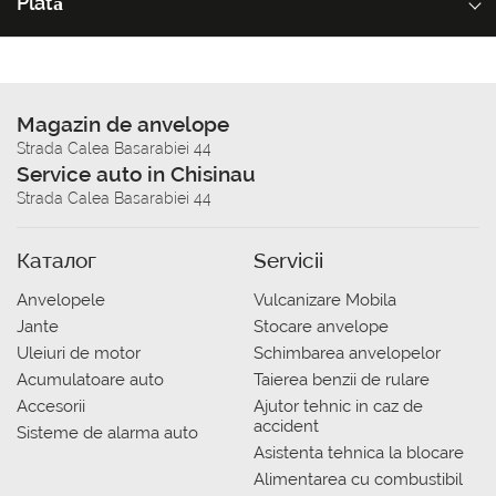
Plată
Magazin de anvelope
Strada Calea Basarabiei 44
Service auto in Chisinau
Strada Calea Basarabiei 44
Каталог
Servicii
Anvelopele
Vulcanizare Mobila
Jante
Stocare anvelope
Uleiuri de motor
Schimbarea anvelopelor
Acumulatoare auto
Taierea benzii de rulare
Accesorii
Ajutor tehnic in caz de
accident
Sisteme de alarma auto
Asistenta tehnica la blocare
Alimentarea cu combustibil