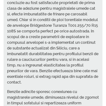
concluzie au fost satisfacute proprietati de prima
clasa de adeziune pentru magistralele umede cat
si, efecte imbunatatite de frinare pe carosabil
umed. Chiar si in conditii de ploi torentiale modelul
de anvelope Bridgestone Turanza T001 255/70 R15
108S se comporta perfect pe orice autostrada. In
scopul de a creste parametrii de exploatare in
compusul anvelopei s-a implementat un continut
de substante actualizat din Siliciu, care a
imbunatatit durabilitatea pentru profilului benzii de
rulare a cauciucurilor pentru vara, si in acelasi
timp, nu a ingreunat elasticitatea la profilul
pneurilor de vara. Benzile efectueaza bine cele mai
esentiale roluri, si extrag rapid apa din suprafata de
contact.
Benzile adincite sporesc conexiunea cu
magistrarele umede, diminueaza nivelul de zgomot
in timpul sofatului si repartizeaza uniform