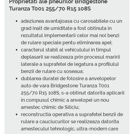
Proprietati ale pneurilor Bridgestone
Turanza T001 255/70 R15 108S
adeziunea avantajoasa cu carosabilele cu un
grad inalt de umiditate a fost obtinuta in
rezultatul implementarii celor mai noi benzi
de rulare speciale pentu eliminarea apei;
caracterul stabil al vehiculului in timpul
deplasarii se realizeaza prin procesul maririi
laterale a suprafetei de legatura a profilului
benzii de rulare cu soseaua;
dublarea duratei de folosire a anvelopelor
auto de vara Bridgestone Turanza T001
255/70 R15 108S, s-a obtinut datorita aplicarii
in compusul chimic a anvelopei un nou
amestec chimic de Siliciu;
reconstructia operativa a suprafetei benzii de
rulare a cauciucurilor se realizeaza datorita
amestecului tehnologic, ultra-modern care