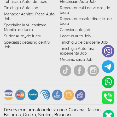
Tehnician Auto_de lucru
Electrician Auto Job
Tinichigiu Auto Job
Reparator cutii de viteze_de
lucru
Manager Achizitii Piese Auto
Job
Reparator casete directie_de
lucru
Specialist la Vulcanizare
Mobila_de lucru
Carosier auto job
Sudor Auto_de lucru
Lacatus auto Job
Specialist detailing centru
Tinichigiu de caroserie Job
Job
Tinichigiu Auto fara
experienta Job
Mecanic sasiu Job
Deservim in urmatoarele raioane: Ciocana, Rascani,
Botanica, Centru, Sculeni, Buiucani