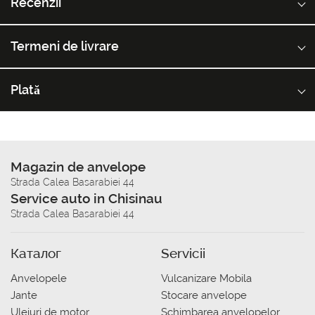
Recenzii
Termeni de livrare
Plată
Magazin de anvelope
Strada Calea Basarabiei 44
Service auto in Chisinau
Strada Calea Basarabiei 44
Каталог
Servicii
Anvelopele
Vulcanizare Mobila
Jante
Stocare anvelope
Uleiuri de motor
Schimbarea anvelopelor