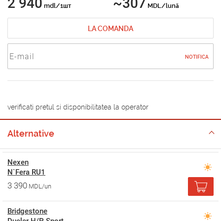
2 940
~307
mdl/1шт
MDL/lună
LA COMANDA
NOTIFICA
verificati pretul si disponibilitatea la operator
Alternative
Nexen
N`Fera RU1
3 390
MDL/un
Bridgestone