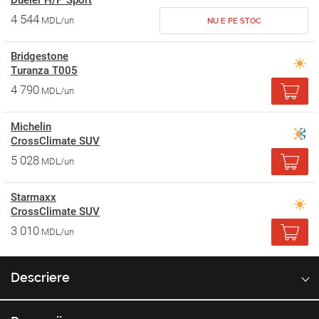
Dueler H/P Sport
4 544
MDL/un
NU E PE STOC
Bridgestone
Turanza T005
4 790
MDL/un
Michelin
CrossClimate SUV
5 028
MDL/un
Starmaxx
CrossClimate SUV
3 010
MDL/un
Descriere