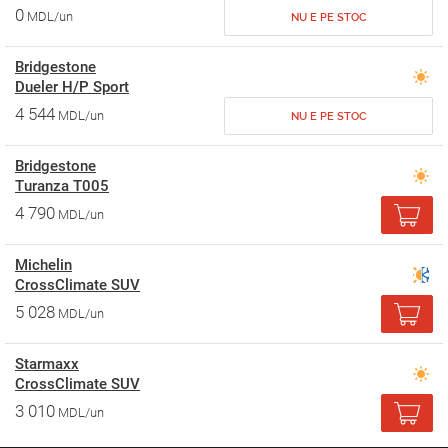
0
MDL/un
NU E PE STOC
Bridgestone
Dueler H/P Sport
4 544
MDL/un
NU E PE STOC
Bridgestone
Turanza T005
4 790
MDL/un
Michelin
CrossClimate SUV
5 028
MDL/un
Starmaxx
CrossClimate SUV
3 010
MDL/un