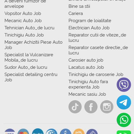
A deveni furnizor de
anvelope
Bine sa stii
Vopsitor Auto Job
Cariera
Mecanic Auto Job
Program de loialitate
Tehnician Auto_de lucru
Electrician Auto Job
Tinichigiu Auto Job
Reparator cutii de viteze_de
lucru
Manager Achizitii Piese Auto
Job
Reparator casete directie_de
lucru
Specialist la Vulcanizare
Mobila_de lucru
Carosier auto job
Sudor Auto_de lucru
Lacatus auto Job
Specialist detailing centru
Tinichigiu de caroserie Job
Job
Tinichigiu Auto fara
experienta Job
Mecanic sasiu Job