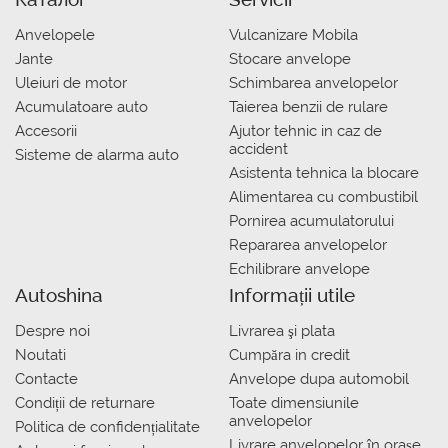
Anvelopele
Vulcanizare Mobila
Jante
Stocare anvelope
Uleiuri de motor
Schimbarea anvelopelor
Acumulatoare auto
Taierea benzii de rulare
Accesorii
Ajutor tehnic in caz de
accident
Sisteme de alarma auto
Asistenta tehnica la blocare
Alimentarea cu combustibil
Pornirea acumulatorului
Repararea anvelopelor
Echilibrare anvelope
Autoshina
Informații utile
Despre noi
Livrarea şi plata
Noutati
Сumpăra in credit
Contacte
Anvelope dupa automobil
Condiții de returnare
Toate dimensiunile
anvelopelor
Politica de confidențialitate
Livrare anvelopelor în orașe