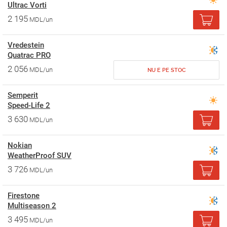
Ultrac Vorti
2 195
MDL/un
Vredestein
Quatrac PRO
2 056
MDL/un
NU E PE STOC
Semperit
Speed-Life 2
3 630
MDL/un
Nokian
WeatherProof SUV
3 726
MDL/un
Firestone
Multiseason 2
3 495
MDL/un