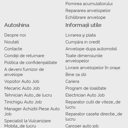
Pornirea acumulatorului
Repararea anvelopelor
Echilibrare anvelope
Autoshina
Informații utile
Despre noi
Livrarea şi plata
Noutati
Сumpăra in credit
Contacte
Anvelope dupa automobil
Condiții de returnare
Toate dimensiunile
anvelopelor
Politica de confidențialitate
Livrare anvelopelor în orașe
A deveni furnizor de
anvelope
Bine sa stii
Vopsitor Auto Job
Cariera
Mecanic Auto Job
Program de loialitate
Tehnician Auto_de lucru
Electrician Auto Job
Tinichigiu Auto Job
Reparator cutii de viteze_de
lucru
Manager Achizitii Piese Auto
Job
Reparator casete directie_de
lucru
Specialist la Vulcanizare
Mobila_de lucru
Carosier auto job