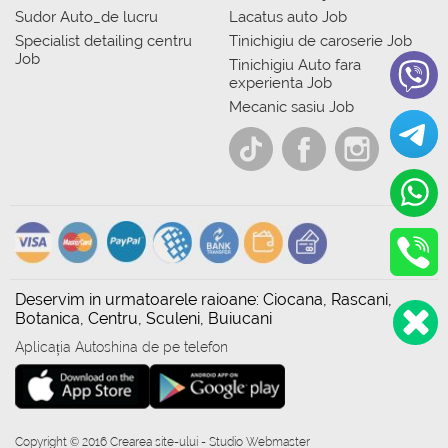
Sudor Auto_de lucru
Lacatus auto Job
Specialist detailing centru
Tinichigiu de caroserie Job
Job
Tinichigiu Auto fara
experienta Job
Mecanic sasiu Job
Deservim in urmatoarele raioane: Ciocana, Rascani,
Botanica, Centru, Sculeni, Buiucani
Aplicația Autoshina de pe telefon
Copyright © 2016 Crearea site-ului - Studio Webmaster