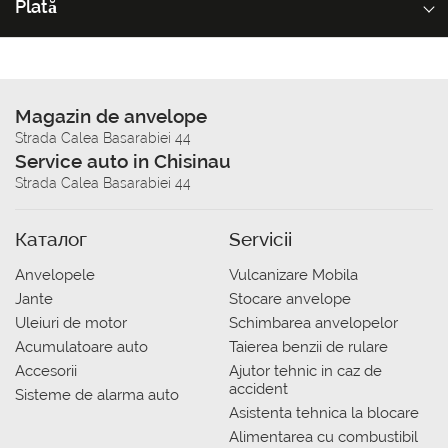
Plată
Magazin de anvelope
Strada Calea Basarabiei 44
Service auto in Chisinau
Strada Calea Basarabiei 44
Каталог
Servicii
Anvelopele
Vulcanizare Mobila
Jante
Stocare anvelope
Uleiuri de motor
Schimbarea anvelopelor
Acumulatoare auto
Taierea benzii de rulare
Accesorii
Ajutor tehnic in caz de
accident
Sisteme de alarma auto
Asistenta tehnica la blocare
Alimentarea cu combustibil