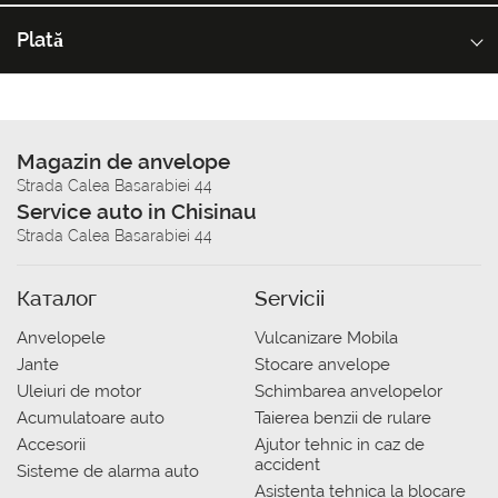
Plată
Magazin de anvelope
Strada Calea Basarabiei 44
Service auto in Chisinau
Strada Calea Basarabiei 44
Каталог
Servicii
Anvelopele
Vulcanizare Mobila
Jante
Stocare anvelope
Uleiuri de motor
Schimbarea anvelopelor
Acumulatoare auto
Taierea benzii de rulare
Accesorii
Ajutor tehnic in caz de
accident
Sisteme de alarma auto
Asistenta tehnica la blocare