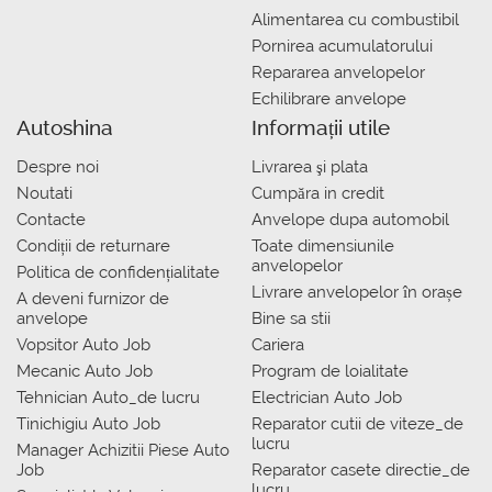
Alimentarea cu combustibil
Pornirea acumulatorului
Repararea anvelopelor
Echilibrare anvelope
Autoshina
Informații utile
Despre noi
Livrarea şi plata
Noutati
Сumpăra in credit
Contacte
Anvelope dupa automobil
Condiții de returnare
Toate dimensiunile
anvelopelor
Politica de confidențialitate
Livrare anvelopelor în orașe
A deveni furnizor de
anvelope
Bine sa stii
Vopsitor Auto Job
Cariera
Mecanic Auto Job
Program de loialitate
Tehnician Auto_de lucru
Electrician Auto Job
Tinichigiu Auto Job
Reparator cutii de viteze_de
lucru
Manager Achizitii Piese Auto
Job
Reparator casete directie_de
lucru