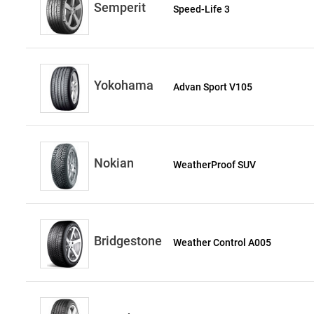
Semperit
Speed-Life 3
Yokohama
Advan Sport V105
Nokian
WeatherProof SUV
Bridgestone
Weather Control A005