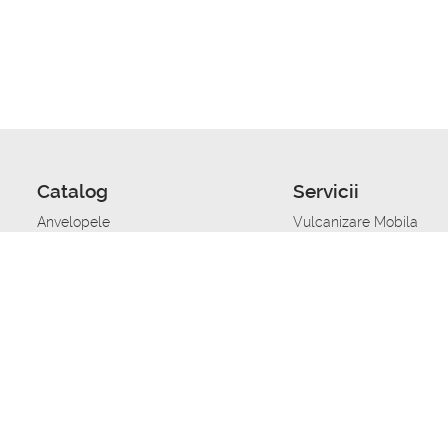
Catalog
Servicii
Anvelopele
Vulcanizare Mobila
Jante
Stocare anvelope
Uleiuri de motor
Schimbarea anvelopelo
Acumulatoare auto
Taierea benzii de rulare
Accesorii
Ajutor tehnic in caz de 
Sisteme de alarma auto
Asistenta tehnica la blo
Alimentarea cu combust
Pornirea acumulatorului
Repararea anvelopelor
Echilibrare anvelope