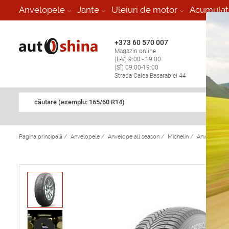
-
Anvelopele
Jante
Uleiuri de motor
Acumulat
+373 60 570 007
+373 
Magazin online
Vulcan
(L-V) 9:00 - 19:00
stop în
(Sî) 09:00-19:00
Strada Calea Basarabiei 44
căutare (exemplu: 165/60 R14)
Pagina principală
/
Anvelopele
/
Anvelope all season
/
Michelin
/
Anvelope al