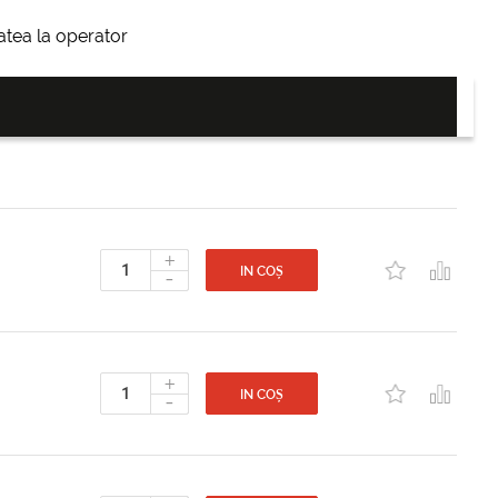
itatea la operator
+
-
IN COȘ
+
-
IN COȘ