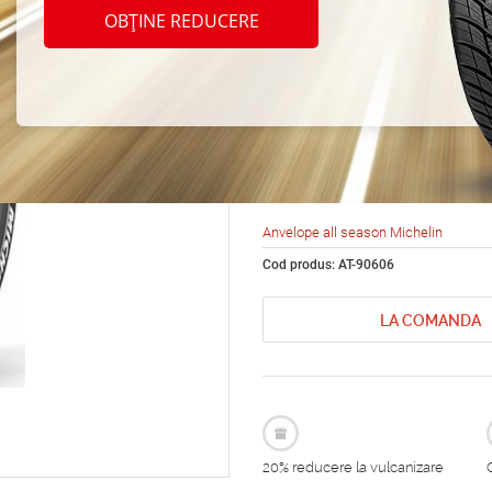
seaso
OBȚINE REDUCERE
Cross
255/5
Anvelope all season Michelin
Cod produs: AT-90606
LA COMANDA
20% reducere la vulcanizare