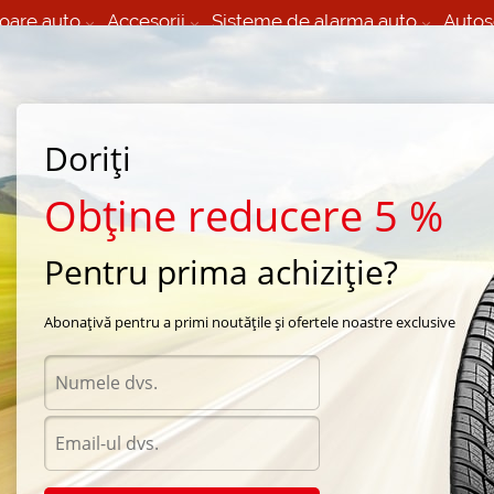
oare auto
Accesorii
Sisteme de alarma auto
Autos
60 066 000
+373 60 608 000
izare Mobila 24/7 non
Service auto in Chisinau
 toate regiunile
(L-V) 9:00 - 19:00
Doriți
(Sî) 09:00-19:00
Strada Calea Basarabiei 44
Obține reducere 5 %
Pentru prima achiziție?
l season Michelin
/
CrossClimate SUV
/
Michelin CrossClimate SUV 255/50 R19 107Y
Abonațivă pentru a primi noutățile și ofertele noastre exclusive
Anvelo