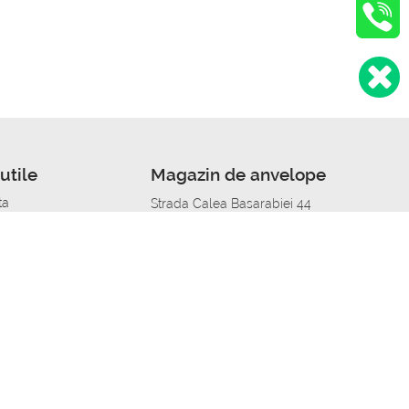
utile
Magazin de anvelope
ta
Strada Calea Basarabiei 44
edit
Service auto in Chisinau
a automobil
unile anvelopelor
Strada Calea Basarabiei 44
pelor în orașe
alitate
Aplicația Autoshina de pe telefon
itii Piese Auto Job
 Vulcanizare Mobila_de
 lucru