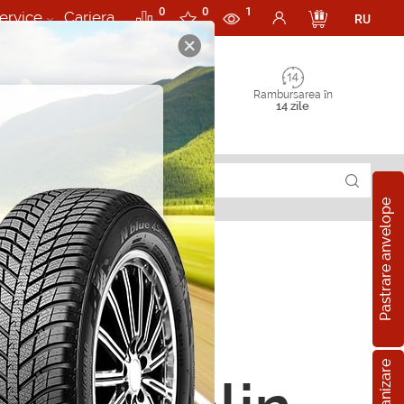
0
0
1
ervice
Cariera
RU
Rambursarea în
14 zile
Pastrare anvelope
pe all