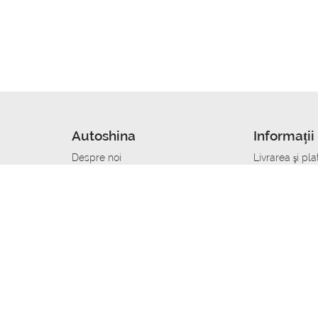
Autoshina
Informații 
Despre noi
Livrarea şi pla
Noutati
Сumpăra in cr
r
Cariera
Anvelope dup
Contacte
Toate dimensi
accident
Condiții de returnare
Livrare anvelo
care
Politica de confidențialitate
Bine sa stii
ibil
A deveni furnizor de anvelope
Program de loi
Vopsitor Auto Job
Manager Achiz
Mecanic Auto Job
Specialist la
lucru
Tehnician Auto_de lucru
Sudor Auto_de
Tinichigiu Auto Job