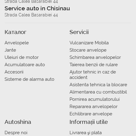
Strada Calea Basarabiei 44
Service auto in Chisinau
Strada Calea Basarabiei 44
Каталог
Servicii
Anvelopele
Vulcanizare Mobila
Jante
Stocare anvelope
Uleiuri de motor
Schimbarea anvelopelor
Acumulatoare auto
Taierea benzii de rulare
Accesorii
Ajutor tehnic in caz de
accident
Sisteme de alarma auto
Asistenta tehnica la blocare
Alimentarea cu combustibil
Pornirea acumulatorului
Repararea anvelopelor
Echilibrare anvelope
Autoshina
Informații utile
Despre noi
Livrarea şi plata