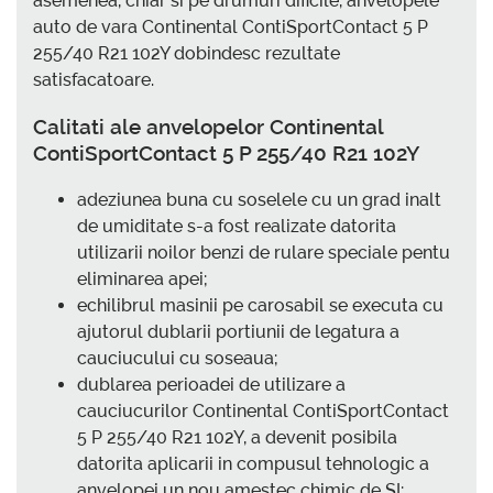
asemenea, chiar si pe drumuri dificile, anvelopele
auto de vara Continental ContiSportContact 5 P
255/40 R21 102Y dobindesc rezultate
satisfacatoare.
Calitati ale anvelopelor Continental
ContiSportContact 5 P 255/40 R21 102Y
adeziunea buna cu soselele cu un grad inalt
de umiditate s-a fost realizate datorita
utilizarii noilor benzi de rulare speciale pentu
eliminarea apei;
echilibrul masinii pe carosabil se executa cu
ajutorul dublarii portiunii de legatura a
cauciucului cu soseaua;
dublarea perioadei de utilizare a
cauciucurilor Continental ContiSportContact
5 P 255/40 R21 102Y, a devenit posibila
datorita aplicarii in compusul tehnologic a
anvelopei un nou amestec chimic de SI;