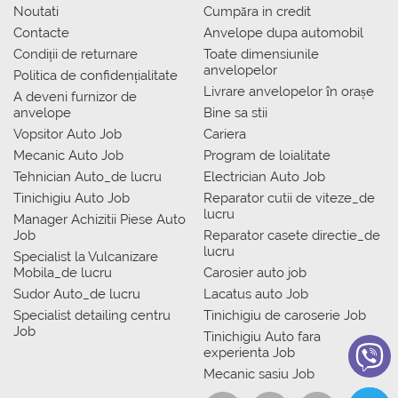
Noutati
Сumpăra in credit
Contacte
Anvelope dupa automobil
Condiții de returnare
Toate dimensiunile
anvelopelor
Politica de confidențialitate
Livrare anvelopelor în orașe
A deveni furnizor de
anvelope
Bine sa stii
Vopsitor Auto Job
Cariera
Mecanic Auto Job
Program de loialitate
Tehnician Auto_de lucru
Electrician Auto Job
Tinichigiu Auto Job
Reparator cutii de viteze_de
lucru
Manager Achizitii Piese Auto
Job
Reparator casete directie_de
lucru
Specialist la Vulcanizare
Mobila_de lucru
Carosier auto job
Sudor Auto_de lucru
Lacatus auto Job
Specialist detailing centru
Tinichigiu de caroserie Job
Job
Tinichigiu Auto fara
experienta Job
Mecanic sasiu Job