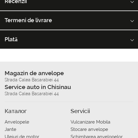
Recenzii
Termeni de livrare
Plată
Magazin de anvelope
Strada Calea Basarabiei 44
Service auto in Chisinau
Strada Calea Basarabiei 44
Каталог
Servicii
Anvelopele
Vulcanizare Mobila
Jante
Stocare anvelope
Uleiuri de motor
Schimbarea anvelopelor