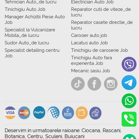
Tehnician Auto_de lucru
Electrician Auto Job
Tinichigiu Auto Job
Reparator cutii de viteze_de
lucru
Manager Achizitii Piese Auto
Job
Reparator casete directie_de
lucru
Specialist la Vulcanizare
Mobila_de lucru
Carosier auto job
Sudor Auto_de lucru
Lacatus auto Job
Specialist detailing centru
Tinichigiu de caroserie Job
Job
Tinichigiu Auto fara
experienta Job
Mecanic sasiu Job
Deservim in urmatoarele raioane: Ciocana, Rascani,
Botanica, Centru, Sculeni, Buiucani