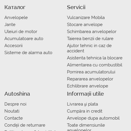
Каталог
Servicii
Anvelopele
Vulcanizare Mobila
Jante
Stocare anvelope
Uleiuri de motor
Schimbarea anvelopelor
Acumulatoare auto
Taierea benzii de rulare
Accesorii
Ajutor tehnic in caz de
accident
Sisteme de alarma auto
Asistenta tehnica la blocare
Alimentarea cu combustibil
Pornirea acumulatorului
Repararea anvelopelor
Echilibrare anvelope
Autoshina
Informații utile
Despre noi
Livrarea şi plata
Noutati
Сumpăra in credit
Contacte
Anvelope dupa automobil
Condiții de returnare
Toate dimensiunile
anvelopelor