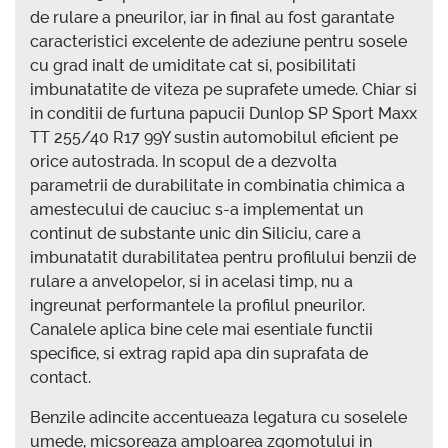
de rulare a pneurilor, iar in final au fost garantate
caracteristici excelente de adeziune pentru sosele
cu grad inalt de umiditate cat si, posibilitati
imbunatatite de viteza pe suprafete umede. Chiar si
in conditii de furtuna papucii Dunlop SP Sport Maxx
TT 255/40 R17 99Y sustin automobilul eficient pe
orice autostrada. In scopul de a dezvolta
parametrii de durabilitate in combinatia chimica a
amestecului de cauciuc s-a implementat un
continut de substante unic din Siliciu, care a
imbunatatit durabilitatea pentru profilului benzii de
rulare a anvelopelor, si in acelasi timp, nu a
ingreunat performantele la profilul pneurilor.
Canalele aplica bine cele mai esentiale functii
specifice, si extrag rapid apa din suprafata de
contact.
Benzile adincite accentueaza legatura cu soselele
umede, micsoreaza amploarea zgomotului in