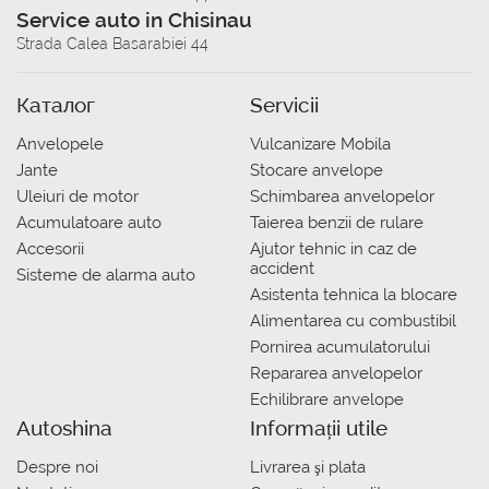
Service auto in Chisinau
Strada Calea Basarabiei 44
Каталог
Servicii
Anvelopele
Vulcanizare Mobila
Jante
Stocare anvelope
Uleiuri de motor
Schimbarea anvelopelor
Acumulatoare auto
Taierea benzii de rulare
Accesorii
Ajutor tehnic in caz de
accident
Sisteme de alarma auto
Asistenta tehnica la blocare
Alimentarea cu combustibil
Pornirea acumulatorului
Repararea anvelopelor
Echilibrare anvelope
Autoshina
Informații utile
Despre noi
Livrarea şi plata