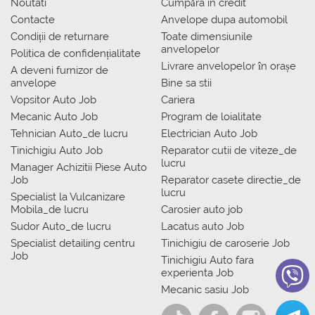
Noutati
Сumpăra in credit
Contacte
Anvelope dupa automobil
Condiții de returnare
Toate dimensiunile
anvelopelor
Politica de confidențialitate
Livrare anvelopelor în orașe
A deveni furnizor de
anvelope
Bine sa stii
Vopsitor Auto Job
Cariera
Mecanic Auto Job
Program de loialitate
Tehnician Auto_de lucru
Electrician Auto Job
Tinichigiu Auto Job
Reparator cutii de viteze_de
lucru
Manager Achizitii Piese Auto
Job
Reparator casete directie_de
lucru
Specialist la Vulcanizare
Mobila_de lucru
Carosier auto job
Sudor Auto_de lucru
Lacatus auto Job
Specialist detailing centru
Tinichigiu de caroserie Job
Job
Tinichigiu Auto fara
experienta Job
Mecanic sasiu Job