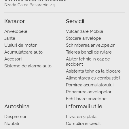
Strada Calea Basarabiei 44
Каталог
Servicii
Anvelopele
Vulcanizare Mobila
Jante
Stocare anvelope
Uleiuri de motor
Schimbarea anvelopelor
Acumulatoare auto
Taierea benzii de rulare
Accesorii
Ajutor tehnic in caz de
accident
Sisteme de alarma auto
Asistenta tehnica la blocare
Alimentarea cu combustibil
Pornirea acumulatorului
Repararea anvelopelor
Echilibrare anvelope
Autoshina
Informații utile
Despre noi
Livrarea şi plata
Noutati
Сumpăra in credit