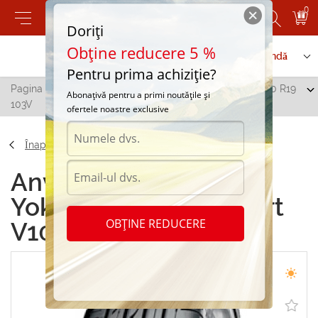
0
Doriți
Obține reducere 5 %
Contactați-ne
Serviciu de comandă
Pentru prima achiziție?
Pagina principală
/
Yokohama Advan Sport V103 255/30 R19
Abonațivă pentru a primi noutățile și
103V
ofertele noastre exclusive
Înapoi
Anvelope de vara
Yokohama Advan Sport
OBȚINE REDUCERE
V103 255/30 R19 103V