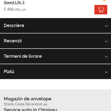
Speed-Life 3
5 486
MDL/un
Descriere
Recenzii
Termeni de livrare
Plată
Magazin de anvelope
Strada Calea Basarabiei 44
Service auto in Chisinau