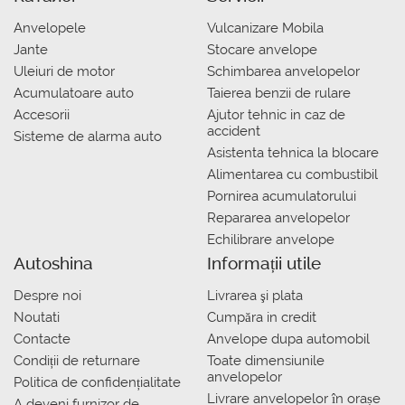
Anvelopele
Vulcanizare Mobila
Jante
Stocare anvelope
Uleiuri de motor
Schimbarea anvelopelor
Acumulatoare auto
Taierea benzii de rulare
Accesorii
Ajutor tehnic in caz de
accident
Sisteme de alarma auto
Asistenta tehnica la blocare
Alimentarea cu combustibil
Pornirea acumulatorului
Repararea anvelopelor
Echilibrare anvelope
Autoshina
Informații utile
Despre noi
Livrarea şi plata
Noutati
Сumpăra in credit
Contacte
Anvelope dupa automobil
Condiții de returnare
Toate dimensiunile
anvelopelor
Politica de confidențialitate
Livrare anvelopelor în orașe
A deveni furnizor de