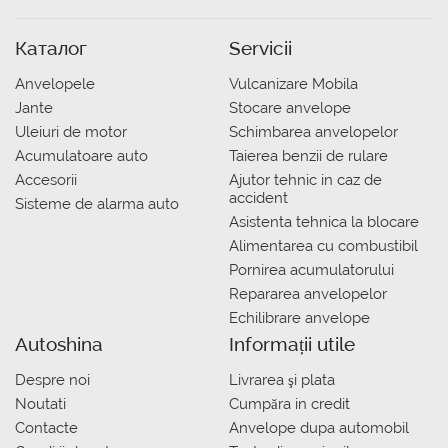
Каталог
Servicii
Anvelopele
Vulcanizare Mobila
Jante
Stocare anvelope
Uleiuri de motor
Schimbarea anvelopelor
Acumulatoare auto
Taierea benzii de rulare
Accesorii
Ajutor tehnic in caz de
accident
Sisteme de alarma auto
Asistenta tehnica la blocare
Alimentarea cu combustibil
Pornirea acumulatorului
Repararea anvelopelor
Echilibrare anvelope
Autoshina
Informații utile
Despre noi
Livrarea şi plata
Noutati
Сumpăra in credit
Contacte
Anvelope dupa automobil