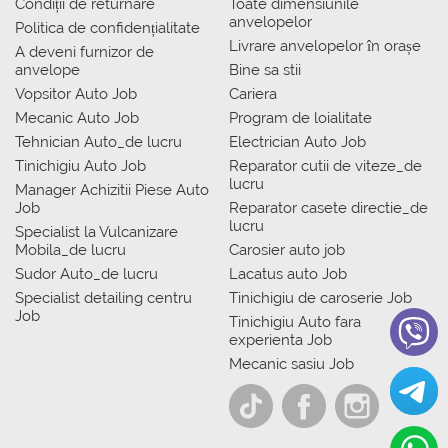
Condiții de returnare
Toate dimensiunile
anvelopelor
Politica de confidențialitate
Livrare anvelopelor în orașe
A deveni furnizor de
anvelope
Bine sa stii
Vopsitor Auto Job
Cariera
Mecanic Auto Job
Program de loialitate
Tehnician Auto_de lucru
Electrician Auto Job
Tinichigiu Auto Job
Reparator cutii de viteze_de
lucru
Manager Achizitii Piese Auto
Job
Reparator casete directie_de
lucru
Specialist la Vulcanizare
Mobila_de lucru
Carosier auto job
Sudor Auto_de lucru
Lacatus auto Job
Specialist detailing centru
Tinichigiu de caroserie Job
Job
Tinichigiu Auto fara
experienta Job
Mecanic sasiu Job