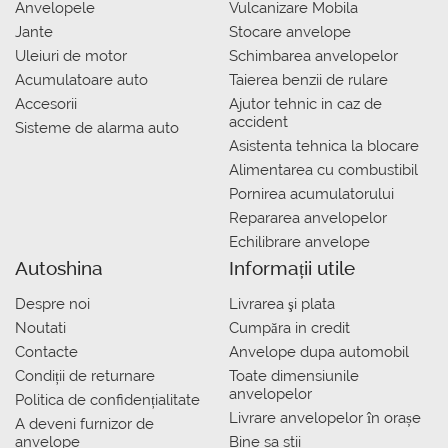
Anvelopele
Vulcanizare Mobila
Jante
Stocare anvelope
Uleiuri de motor
Schimbarea anvelopelor
Acumulatoare auto
Taierea benzii de rulare
Accesorii
Ajutor tehnic in caz de
accident
Sisteme de alarma auto
Asistenta tehnica la blocare
Alimentarea cu combustibil
Pornirea acumulatorului
Repararea anvelopelor
Echilibrare anvelope
Autoshina
Informații utile
Despre noi
Livrarea şi plata
Noutati
Сumpăra in credit
Contacte
Anvelope dupa automobil
Condiții de returnare
Toate dimensiunile
anvelopelor
Politica de confidențialitate
Livrare anvelopelor în orașe
A deveni furnizor de
anvelope
Bine sa stii