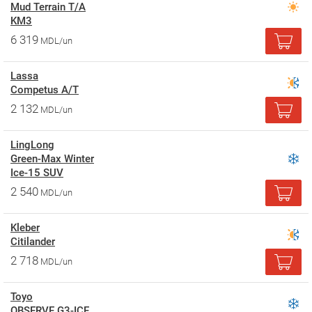
Mud Terrain T/A
KM3
6 319
MDL/un
Lassa
Competus A/T
2 132
MDL/un
LingLong
Green-Max Winter
Ice-15 SUV
2 540
MDL/un
Kleber
Citilander
2 718
MDL/un
Toyo
OBSERVE G3-ICE