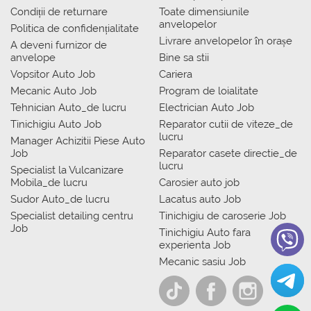
Condiții de returnare
Toate dimensiunile
anvelopelor
Politica de confidențialitate
Livrare anvelopelor în orașe
A deveni furnizor de
anvelope
Bine sa stii
Vopsitor Auto Job
Cariera
Mecanic Auto Job
Program de loialitate
Tehnician Auto_de lucru
Electrician Auto Job
Tinichigiu Auto Job
Reparator cutii de viteze_de
lucru
Manager Achizitii Piese Auto
Job
Reparator casete directie_de
lucru
Specialist la Vulcanizare
Mobila_de lucru
Carosier auto job
Sudor Auto_de lucru
Lacatus auto Job
Specialist detailing centru
Tinichigiu de caroserie Job
Job
Tinichigiu Auto fara
experienta Job
Mecanic sasiu Job