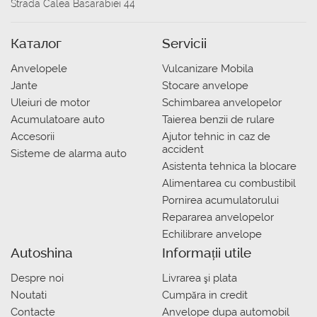
Strada Calea Basarabiei 44
Каталог
Servicii
Anvelopele
Vulcanizare Mobila
Jante
Stocare anvelope
Uleiuri de motor
Schimbarea anvelopelor
Acumulatoare auto
Taierea benzii de rulare
Accesorii
Ajutor tehnic in caz de
accident
Sisteme de alarma auto
Asistenta tehnica la blocare
Alimentarea cu combustibil
Pornirea acumulatorului
Repararea anvelopelor
Echilibrare anvelope
Autoshina
Informații utile
Despre noi
Livrarea şi plata
Noutati
Сumpăra in credit
Contacte
Anvelope dupa automobil