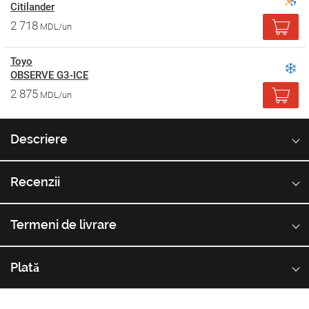
Citilander
2 718
MDL/un
Toyo
OBSERVE G3-ICE
2 875
MDL/un
Descriere
Recenzii
Termeni de livrare
Plată