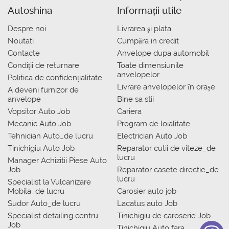
Autoshina
Informații utile
Despre noi
Livrarea şi plata
Noutati
Сumpăra in credit
Contacte
Anvelope dupa automobil
Condiții de returnare
Toate dimensiunile
anvelopelor
Politica de confidențialitate
Livrare anvelopelor în orașe
A deveni furnizor de
anvelope
Bine sa stii
Vopsitor Auto Job
Cariera
Mecanic Auto Job
Program de loialitate
Tehnician Auto_de lucru
Electrician Auto Job
Tinichigiu Auto Job
Reparator cutii de viteze_de
lucru
Manager Achizitii Piese Auto
Job
Reparator casete directie_de
lucru
Specialist la Vulcanizare
Mobila_de lucru
Carosier auto job
Sudor Auto_de lucru
Lacatus auto Job
Specialist detailing centru
Tinichigiu de caroserie Job
Job
Tinichigiu Auto fara