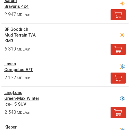
Barum
Bravuris 4x4
2 947
MDL/un
BF Goodrich
Mud Terrain T/A
KM3
6 319
MDL/un
Lassa
Competus A/T
2 132
MDL/un
LingLong
Green-Max Winter
Ice-15 SUV
2 540
MDL/un
Kleber