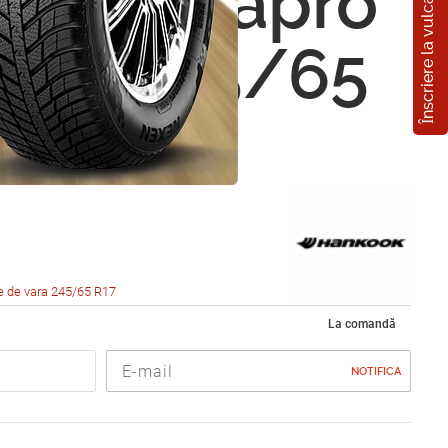
Înscriere la vulcanizare
ok Dynapro
A33 245/65
07H
e de vara 245/65 R17
La comandă
NOTIFICA