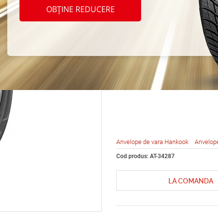
Hanko
OBȚINE REDUCERE
HP2 R
R17 1
Anvelope de vara Hankook
Anvelop
Cod produs: AT-34287
LA COMANDA