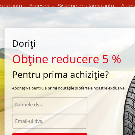
oare auto
Accesorii
Sisteme de alarma auto
Autos
60 066 000
+373 60 608 000
izare Mobila 24/7 non
Service auto in Chisinau
 toate regiunile
(L-V) 9:00 - 19:00
Doriți
(Sî) 09:00-19:00
Strada Calea Basarabiei 44
Obține reducere 5 %
Pentru prima achiziție?
 vara Hankook
/
Dynapro HP2 RA33
/
Hankook Dynapro HP2 RA33 245/65 R17 107H
Abonațivă pentru a primi noutățile și ofertele noastre exclusive
Anvel