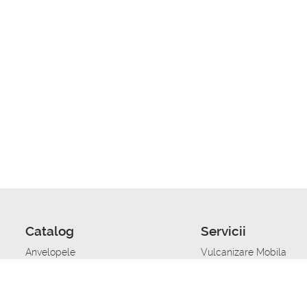
Catalog
Servicii
Anvelopele
Vulcanizare Mobila
Jante
Stocare anvelope
Uleiuri de motor
Schimbarea anvelopelo
Acumulatoare auto
Taierea benzii de rulare