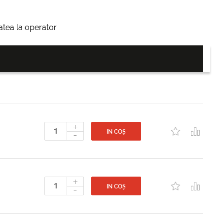
itatea la operator
+
-
IN COȘ
+
-
IN COȘ