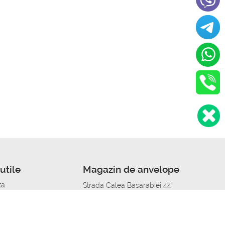
utile
Magazin de anvelope
ta
Strada Calea Basarabiei 44
edit
Service auto in Chisinau
a automobil
unile anvelopelor
Strada Calea Basarabiei 44