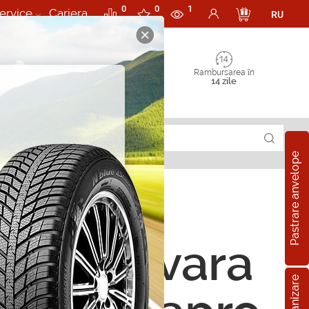
0
0
1
ervice
Cariera
RU
Rambursarea în
14 zile
Pastrare anvelope
ope de vara