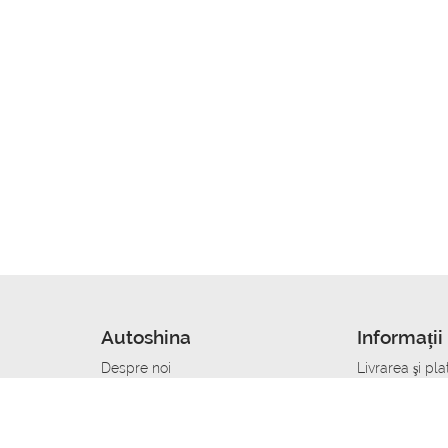
Autoshina
Informații 
Despre noi
Livrarea şi pla
Noutati
Сumpăra in cr
r
Cariera
Anvelope dup
Contacte
Toate dimensi