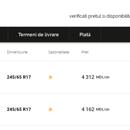
verificati pretul si disponibil
Termeni de livrare
Plată
Dimensiune
Sezonalitate
Pret
4 312
245/65 R17
MDL/un
4 162
245/65 R17
MDL/un