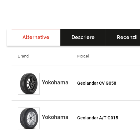
Alternative
Descriere
Recenzii
Brand
Model
Yokohama
Geolandar CV G058
Yokohama
Geolandar A/T G015