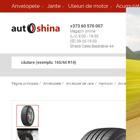
-
Anvelopele
Jante
Uleiuri de motor
Acumulat
+373 60 570 007
+373 
Magazin online
Vulcan
(L-V) 9:00 - 19:00
stop în
(Sî) 09:00-19:00
Strada Calea Basarabiei 44
căutare (exemplu: 165/60 R14)
Pagina principală
/
Anvelopele
/
Anvelope de vara
/
Hankook
/
Anvelope de