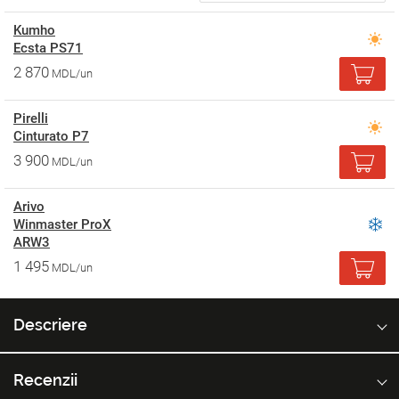
Kumho
Ecsta PS71
2 870
MDL/un
Pirelli
Cinturato P7
3 900
MDL/un
Arivo
Winmaster ProX
ARW3
1 495
MDL/un
Descriere
Recenzii