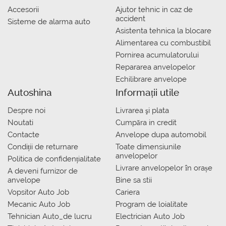
Accesorii
Ajutor tehnic in caz de
accident
Sisteme de alarma auto
Asistenta tehnica la blocare
Alimentarea cu combustibil
Pornirea acumulatorului
Repararea anvelopelor
Echilibrare anvelope
Autoshina
Informații utile
Despre noi
Livrarea şi plata
Noutati
Сumpăra in credit
Contacte
Anvelope dupa automobil
Condiții de returnare
Toate dimensiunile
anvelopelor
Politica de confidențialitate
Livrare anvelopelor în orașe
A deveni furnizor de
anvelope
Bine sa stii
Vopsitor Auto Job
Cariera
Mecanic Auto Job
Program de loialitate
Tehnician Auto_de lucru
Electrician Auto Job