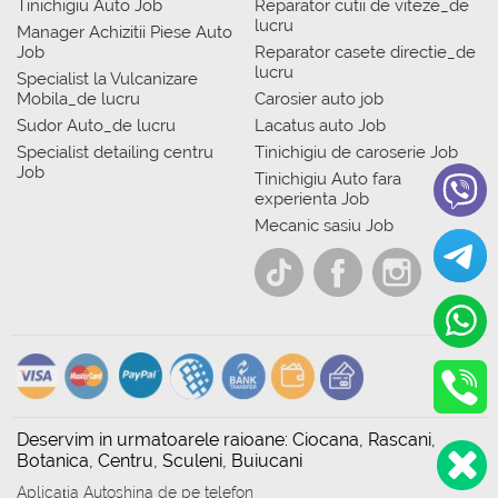
Tinichigiu Auto Job
Reparator cutii de viteze_de
lucru
Manager Achizitii Piese Auto
Job
Reparator casete directie_de
lucru
Specialist la Vulcanizare
Mobila_de lucru
Carosier auto job
Sudor Auto_de lucru
Lacatus auto Job
Specialist detailing centru
Tinichigiu de caroserie Job
Job
Tinichigiu Auto fara
experienta Job
Mecanic sasiu Job
Deservim in urmatoarele raioane: Ciocana, Rascani,
Botanica, Centru, Sculeni, Buiucani
Aplicația Autoshina de pe telefon