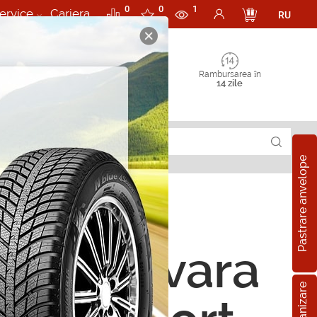
0
0
1
ervice
Cariera
RU
Rambursarea în
14 zile
Pastrare anvelope
ope de vara