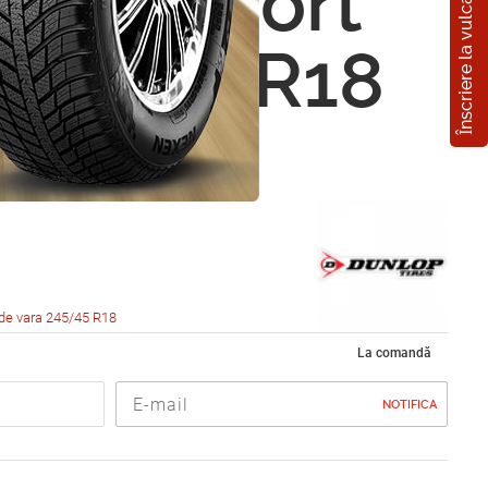
Înscriere la vulcanizare
p SP Sport
245/45 R18
de vara 245/45 R18
La comandă
NOTIFICA