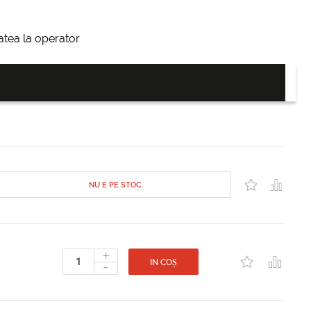
itatea la operator
NU E PE STOC
+
-
IN COȘ