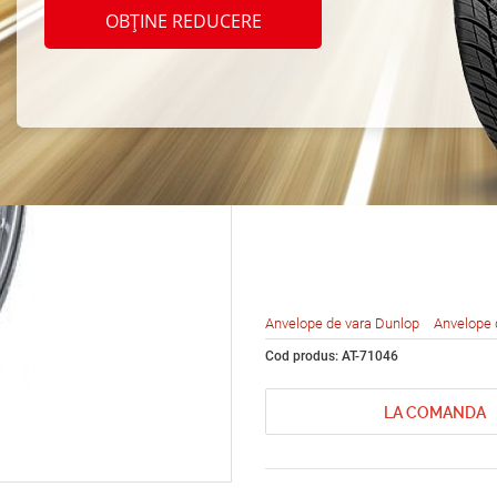
Dunlo
OBȚINE REDUCERE
Maxx 
98Y
Anvelope de vara Dunlop
Anvelope 
Cod produs: AT-71046
LA COMANDA