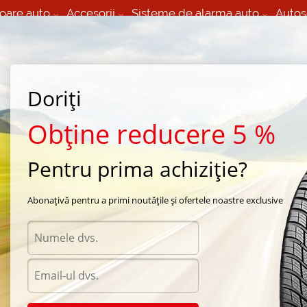
oare auto
Accesorii
Sisteme de alarma auto
Autos
60 066 000
+373 60 608 000
izare Mobila 24/7 non
Service auto in Chisinau
 toate regiunile
(L-V) 9:00 - 19:00
Doriți
(Sî) 09:00-19:00
Strada Calea Basarabiei 44
Obține reducere 5 %
Pentru prima achiziție?
ara Dunlop
/
SP Sport Maxx
/
Dunlop SP Sport Maxx 245/45 R18 98Y
Abonațivă pentru a primi noutățile și ofertele noastre exclusive
Anvel