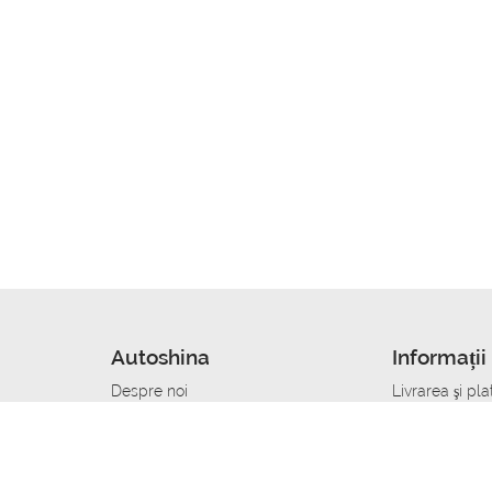
Autoshina
Informații 
Despre noi
Livrarea şi pla
Noutati
Сumpăra in cr
r
Cariera
Anvelope dup
Contacte
Toate dimensi
accident
Condiții de returnare
Livrare anvelo