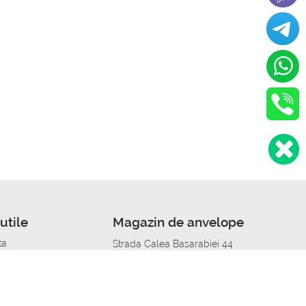
utile
Magazin de anvelope
ta
Strada Calea Basarabiei 44
edit
Service auto in Chisinau
a automobil
unile anvelopelor
Strada Calea Basarabiei 44
pelor în orașe