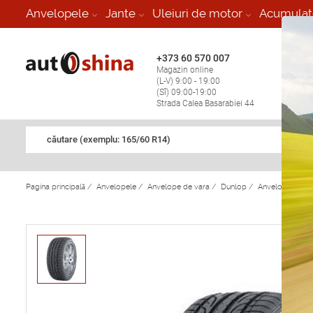
-
Anvelopele
Jante
Uleiuri de motor
Acumulat
+373 60 570 007
+373 
Magazin online
Vulcan
(L-V) 9:00 - 19:00
stop în
(Sî) 09:00-19:00
Strada Calea Basarabiei 44
căutare (exemplu: 165/60 R14)
Pagina principală
/
Anvelopele
/
Anvelope de vara
/
Dunlop
/
Anvelope de v