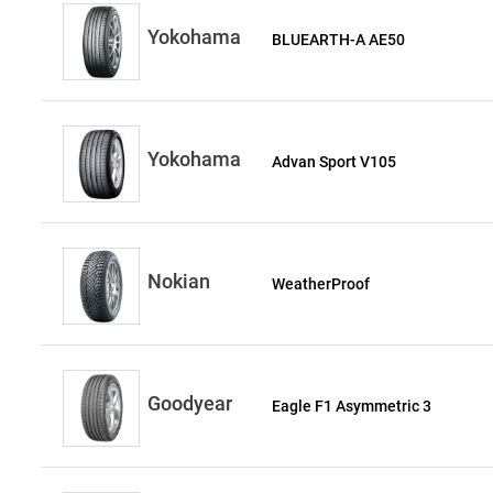
Yokohama
BLUEARTH-A AE50
Yokohama
Advan Sport V105
Nokian
WeatherProof
Goodyear
Eagle F1 Asymmetric 3