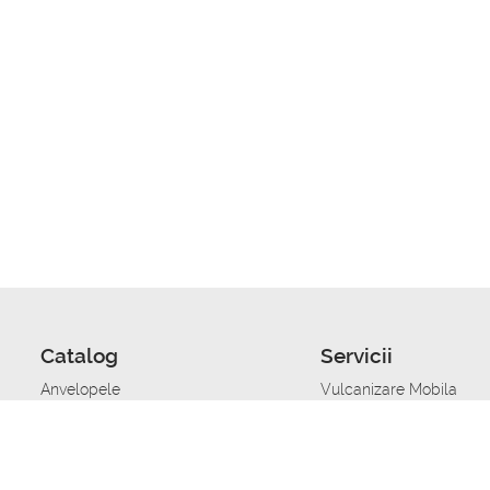
Catalog
Servicii
Anvelopele
Vulcanizare Mobila
Jante
Stocare anvelope
Uleiuri de motor
Schimbarea anvelopelo
Acumulatoare auto
Taierea benzii de rulare
Accesorii
Ajutor tehnic in caz de 