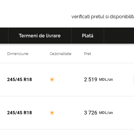
verificati pretul si disponibil
Termeni de livrare
Plată
Dimensiune
Sezonalitate
Pret
2 519
245/45 R18
MDL/un
3 726
245/45 R18
MDL/un