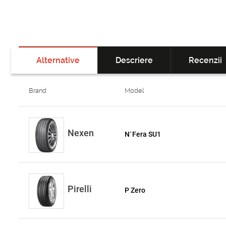
Alternative
Descriere
Recenzii
Brand
Model
Nexen
N`Fera SU1
Pirelli
P Zero