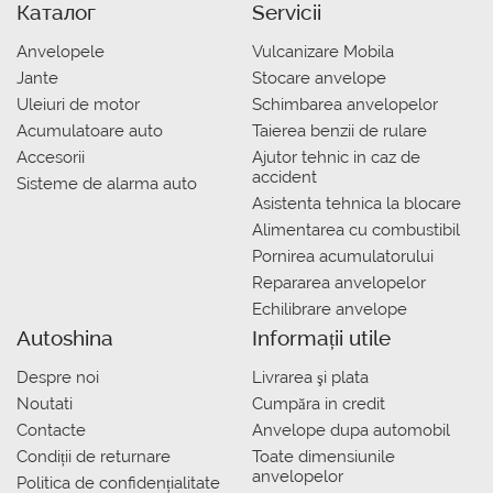
Каталог
Servicii
Anvelopele
Vulcanizare Mobila
Jante
Stocare anvelope
Uleiuri de motor
Schimbarea anvelopelor
Acumulatoare auto
Taierea benzii de rulare
Accesorii
Ajutor tehnic in caz de
accident
Sisteme de alarma auto
Asistenta tehnica la blocare
Alimentarea cu combustibil
Pornirea acumulatorului
Repararea anvelopelor
Echilibrare anvelope
Autoshina
Informații utile
Despre noi
Livrarea şi plata
Noutati
Сumpăra in credit
Contacte
Anvelope dupa automobil
Condiții de returnare
Toate dimensiunile
anvelopelor
Politica de confidențialitate