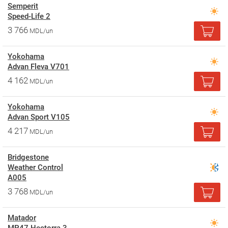
Semperit
Speed-Life 2
3 766
MDL/un
Yokohama
Advan Fleva V701
4 162
MDL/un
Yokohama
Advan Sport V105
4 217
MDL/un
Bridgestone
Weather Control
A005
3 768
MDL/un
Matador