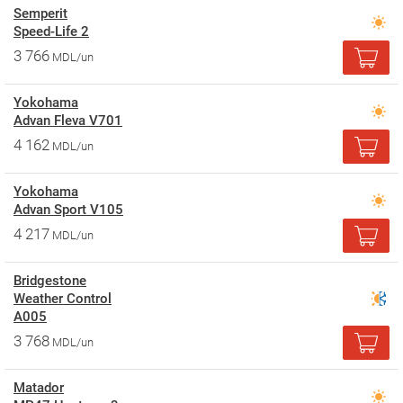
Semperit
Speed-Life 2
3 766
MDL/un
Yokohama
Advan Fleva V701
4 162
MDL/un
Yokohama
Advan Sport V105
4 217
MDL/un
Bridgestone
Weather Control
A005
3 768
MDL/un
Matador