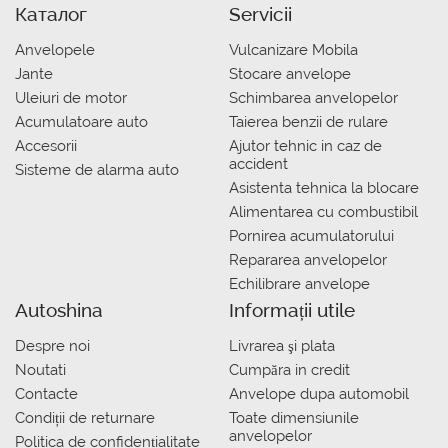
Каталог
Servicii
Anvelopele
Vulcanizare Mobila
Jante
Stocare anvelope
Uleiuri de motor
Schimbarea anvelopelor
Acumulatoare auto
Taierea benzii de rulare
Accesorii
Ajutor tehnic in caz de
accident
Sisteme de alarma auto
Asistenta tehnica la blocare
Alimentarea cu combustibil
Pornirea acumulatorului
Repararea anvelopelor
Echilibrare anvelope
Autoshina
Informații utile
Despre noi
Livrarea şi plata
Noutati
Сumpăra in credit
Contacte
Anvelope dupa automobil
Condiții de returnare
Toate dimensiunile
anvelopelor
Politica de confidențialitate