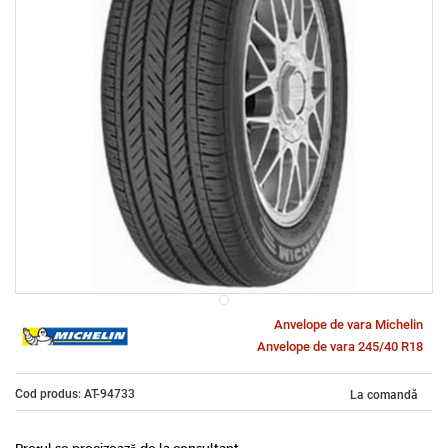
Anvelope de vara Michelin
Anvelope de vara 245/40 R18
Cod produs: AT-94733
La comandă