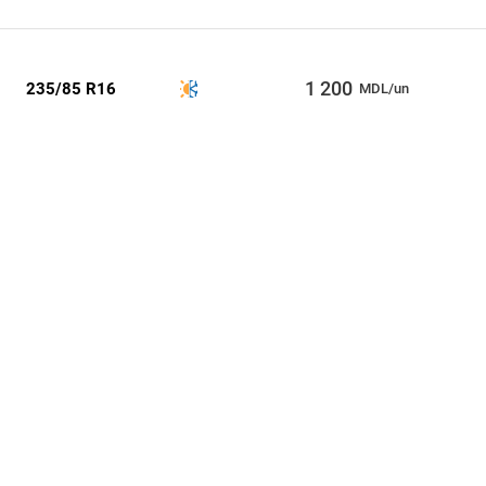
1 200
235/85 R16
MDL/un