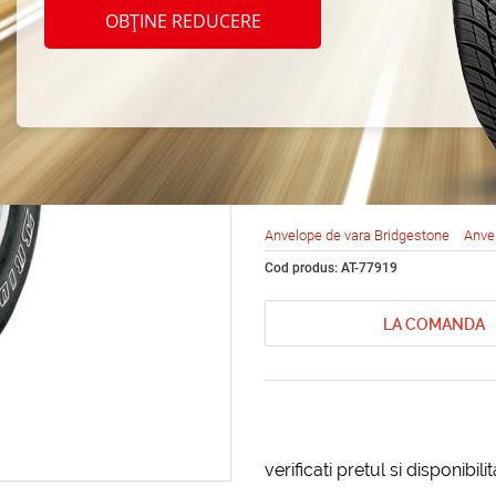
Bridg
OBȚINE REDUCERE
Duele
235/8
Anvelope de vara Bridgestone
Anve
Cod produs: AT-77919
LA COMANDA
verificati pretul si disponibil