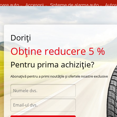
oare auto
Accesorii
Sisteme de alarma auto
Autos
60 066 000
+373 60 608 000
izare Mobila 24/7 non
Service auto in Chisinau
 toate regiunile
(L-V) 9:00 - 19:00
Doriți
(Sî) 09:00-19:00
Strada Calea Basarabiei 44
Obține reducere 5 %
Pentru prima achiziție?
de vara Bridgestone
/
Dueler A/T 694
/
Bridgestone Dueler A/T 694 235/85 R16 109S
Abonațivă pentru a primi noutățile și ofertele noastre exclusive
Anvel