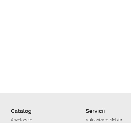
Catalog
Servicii
Anvelopele
Vulcanizare Mobila
Jante
Stocare anvelope