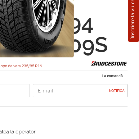
Înscriere la vulcanizare
estone
r A/T 694
5 R16 109S
lope de vara 235/85 R16
La comandă
NOTIFICA
itatea la operator