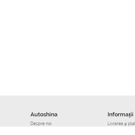
Autoshina
Informații 
Despre noi
Livrarea şi pla
Noutati
Сumpăra in cr