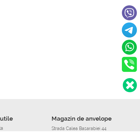
utile
Magazin de anvelope
ta
Strada Calea Basarabiei 44
edit
Service auto in Chisinau