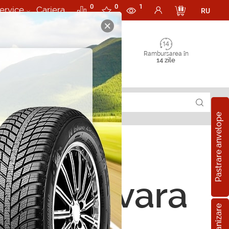
0
0
1
ervice
Cariera
RU
Rambursarea în
14 zile
Pastrare anvelope
ope de vara