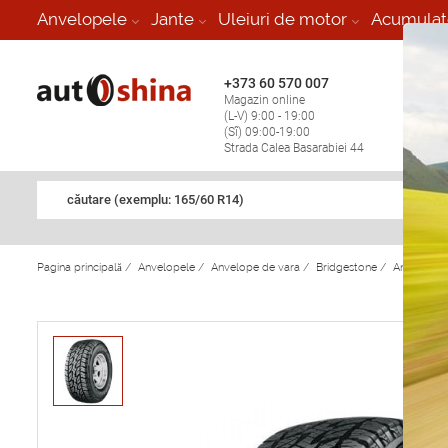
-
Anvelopele
Jante
Uleiuri de motor
Acumulat
+373 60 570 007
+373 
Magazin online
Vulcan
(L-V) 9:00 - 19:00
stop în
(Sî) 09:00-19:00
Strada Calea Basarabiei 44
căutare (exemplu: 165/60 R14)
Pagina principală
/
Anvelopele
/
Anvelope de vara
/
Bridgestone
/
Anvelope 