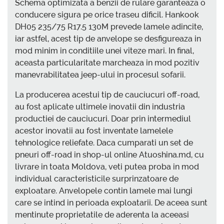
Schema optimizata a benzii de rulare garanteaza o
conducere sigura pe orice traseu dificil. Hankook
DH05 235/75 R17.5 130M prevede lamele adincite,
iar astfel, acest tip de anvelope se desfigureaza in
mod minim in conditiile unei viteze mari. In final,
aceasta particularitate marcheaza in mod pozitiv
manevrabilitatea jeep-ului in procesul sofarii.
La producerea acestui tip de cauciucuri off-road,
au fost aplicate ultimele inovatii din industria
productiei de cauciucuri. Doar prin intermediul
acestor inovatii au fost inventate lamelele
tehnologice reliefate. Daca cumparati un set de
pneuri off-road in shop-ul online Atuoshina.md, cu
livrare in toata Moldova, veti putea proba in mod
individual caracteristicile surprinzatoare de
exploatare. Anvelopele contin lamele mai lungi
care se intind in perioada exploatarii. De aceea sunt
mentinute proprietatile de aderenta la aceeasi