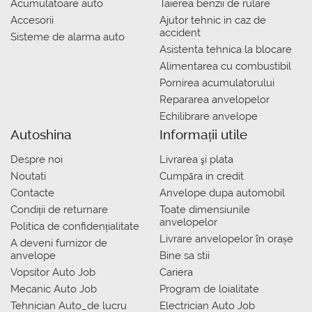
Acumulatoare auto
Taierea benzii de rulare
Accesorii
Ajutor tehnic in caz de
accident
Sisteme de alarma auto
Asistenta tehnica la blocare
Alimentarea cu combustibil
Pornirea acumulatorului
Repararea anvelopelor
Echilibrare anvelope
Autoshina
Informații utile
Despre noi
Livrarea şi plata
Noutati
Сumpăra in credit
Contacte
Anvelope dupa automobil
Condiții de returnare
Toate dimensiunile
anvelopelor
Politica de confidențialitate
Livrare anvelopelor în orașe
A deveni furnizor de
anvelope
Bine sa stii
Vopsitor Auto Job
Cariera
Mecanic Auto Job
Program de loialitate
Tehnician Auto_de lucru
Electrician Auto Job