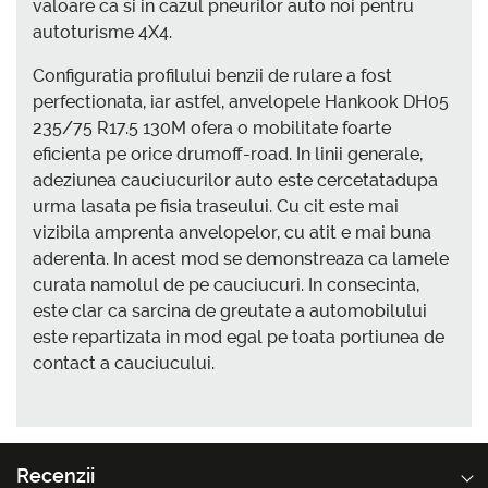
valoare ca si in cazul pneurilor auto noi pentru
autoturisme 4X4.
Configuratia profilului benzii de rulare a fost
perfectionata, iar astfel, anvelopele Hankook DH05
235/75 R17.5 130M ofera o mobilitate foarte
eficienta pe orice drumoff-road. In linii generale,
adeziunea cauciucurilor auto este cercetatadupa
urma lasata pe fisia traseului. Cu cit este mai
vizibila amprenta anvelopelor, cu atit e mai buna
aderenta. In acest mod se demonstreaza ca lamele
curata namolul de pe cauciucuri. In consecinta,
este clar ca sarcina de greutate a automobilului
este repartizata in mod egal pe toata portiunea de
contact a cauciucului.
Recenzii