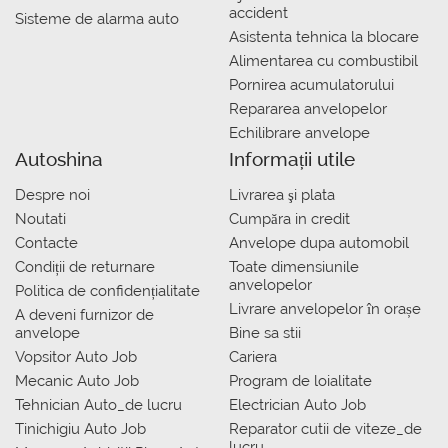
accident
Sisteme de alarma auto
Asistenta tehnica la blocare
Alimentarea cu combustibil
Pornirea acumulatorului
Repararea anvelopelor
Echilibrare anvelope
Autoshina
Informații utile
Despre noi
Livrarea şi plata
Noutati
Сumpăra in credit
Contacte
Anvelope dupa automobil
Condiții de returnare
Toate dimensiunile
anvelopelor
Politica de confidențialitate
Livrare anvelopelor în orașe
A deveni furnizor de
anvelope
Bine sa stii
Vopsitor Auto Job
Cariera
Mecanic Auto Job
Program de loialitate
Tehnician Auto_de lucru
Electrician Auto Job
Tinichigiu Auto Job
Reparator cutii de viteze_de
lucru