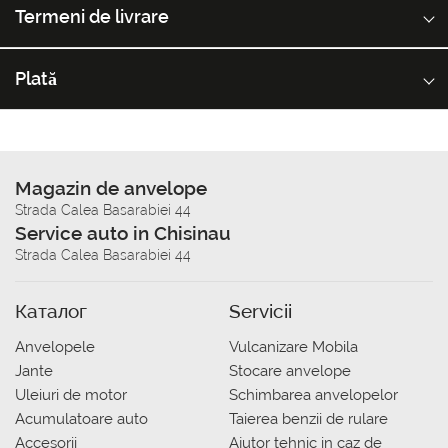
Termeni de livrare
Plată
Magazin de anvelope
Strada Calea Basarabiei 44
Service auto in Chisinau
Strada Calea Basarabiei 44
Каталог
Servicii
Anvelopele
Vulcanizare Mobila
Jante
Stocare anvelope
Uleiuri de motor
Schimbarea anvelopelor
Acumulatoare auto
Taierea benzii de rulare
Accesorii
Ajutor tehnic in caz de