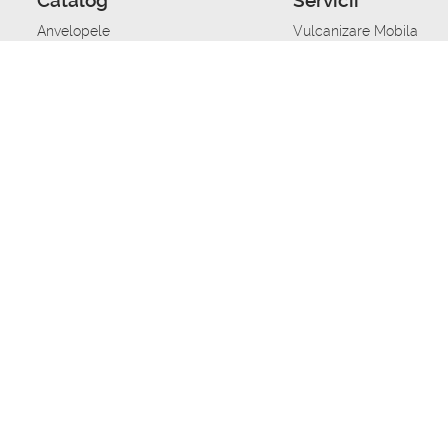
Catalog
Servicii
Anvelopele
Vulcanizare Mobila
Jante
Stocare anvelope
Uleiuri de motor
Schimbarea anvelopelo
Acumulatoare auto
Taierea benzii de rulare
Accesorii
Ajutor tehnic in caz de 
Sisteme de alarma auto
Asistenta tehnica la blo
Alimentarea cu combust
Pornirea acumulatorului
Repararea anvelopelor
Echilibrare anvelope