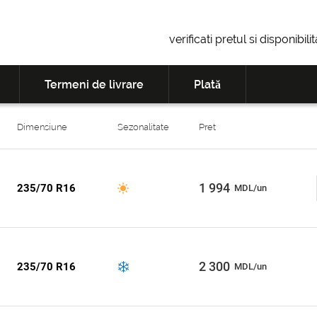
verificati pretul si disponibil
Termeni de livrare
Plată
Dimensiune
Sezonalitate
Pret
1 994
235/70 R16
MDL/un
2 300
235/70 R16
MDL/un