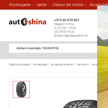
-
Anvelopele
Jante
Uleiuri de motor
Acumulat
+373 60 570 007
+373 
Magazin online
Vulcan
(L-V) 9:00 - 19:00
stop în
(Sî) 09:00-19:00
Strada Calea Basarabiei 44
căutare (exemplu: 165/60 R14)
Pagina principală
/
Anvelopele
/
Anvelope de iarna
/
Hankook
/
Anvelope de