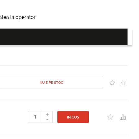
itatea la operator
NU E PE STOC
+
-
IN COȘ