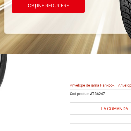
Hanko
OBȚINE REDUCERE
I*Pike
235/7
Anvelope de iarna Hankook
Anvelop
Cod produs: AT-36247
LA COMANDA