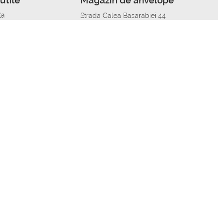
utile
Magazin de anvelope
ta
Strada Calea Basarabiei 44
edit
Service auto in Chisinau
a automobil
unile anvelopelor
Strada Calea Basarabiei 44
pelor în orașe
alitate
Aplicația Autoshina de pe telefon
itii Piese Auto Job
 Vulcanizare Mobila_de
 lucru
ailing centru Job
caroserie Job
o fara experienta Job
u Job