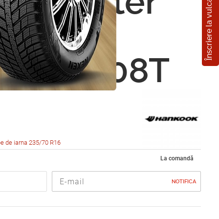
Înscriere la vulcanizare
ok Winter
 RW11
0 R16 108T
e de iarna 235/70 R16
La comandă
NOTIFICA