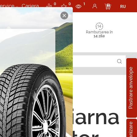
0
0
1
ervice
Cariera
RU
Rambursarea în
14 zile
Pastrare anvelope
ope de iarna