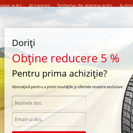
oare auto
Accesorii
Sisteme de alarma auto
Autos
60 066 000
+373 60 608 000
izare Mobila 24/7 non
Service auto in Chisinau
 toate regiunile
(L-V) 9:00 - 19:00
Doriți
(Sî) 09:00-19:00
Strada Calea Basarabiei 44
Obține reducere 5 %
Pentru prima achiziție?
 iarna Hankook
/
Winter I*Pike RW11
/
Hankook Winter I*Pike RW11 235/70 R16 108T
Abonațivă pentru a primi noutățile și ofertele noastre exclusive
Anvel