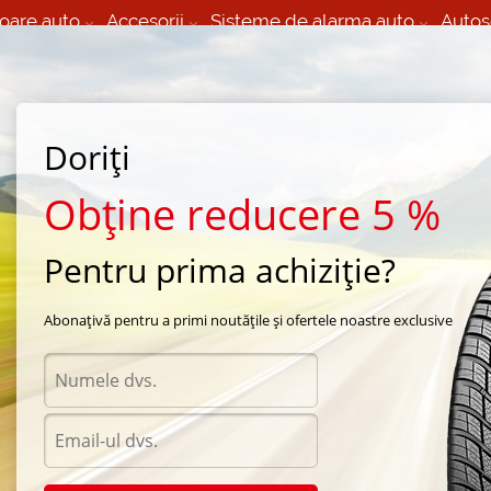
oare auto
Accesorii
Sisteme de alarma auto
Autos
60 066 000
+373 60 608 000
izare Mobila 24/7 non
Service auto in Chisinau
 toate regiunile
(L-V) 9:00 - 19:00
Doriți
(Sî) 09:00-19:00
Strada Calea Basarabiei 44
Obține reducere 5 %
Pentru prima achiziție?
ra Barum
/
Bravuris
/
Barum Bravuris 235/70 R16 106H
Abonațivă pentru a primi noutățile și ofertele noastre exclusive
Anvel