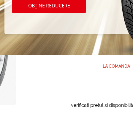
Barum
OBȚINE REDUCERE
235/7
Anvelope de vara Barum
Anvelope 
Cod produs: AT-47766
LA COMANDA
verificati pretul si disponibil