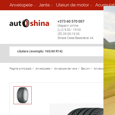
-
Anvelopele
Jante
Uleiuri de motor
Acumulat
+373 60 570 007
+373 
Magazin online
Vulcan
(L-V) 9:00 - 19:00
stop în
(Sî) 09:00-19:00
Strada Calea Basarabiei 44
căutare (exemplu: 165/60 R14)
Pagina principală
/
Anvelopele
/
Anvelope de vara
/
Barum
/
Anvelope de va