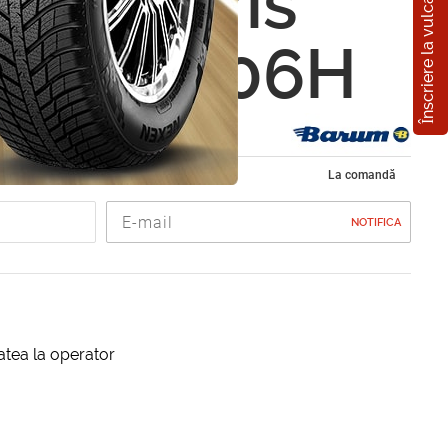
Înscriere la vulcanizare
 Bravuris
0 R16 106H
de vara 235/70 R16
La comandă
NOTIFICA
itatea la operator