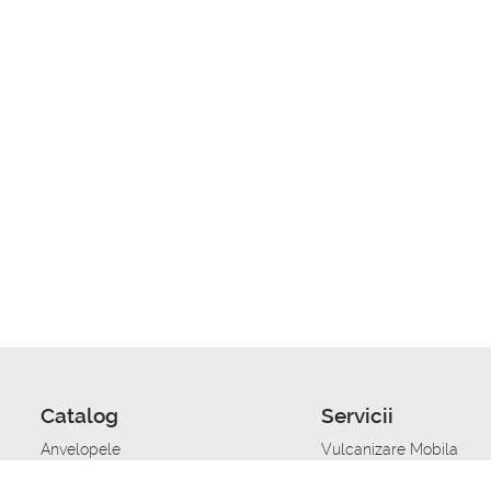
Catalog
Servicii
Anvelopele
Vulcanizare Mobila
Jante
Stocare anvelope