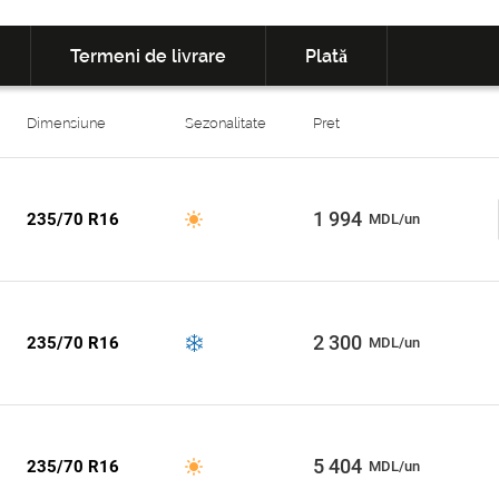
Termeni de livrare
Plată
Dimensiune
Sezonalitate
Pret
1 994
235/70 R16
MDL/un
2 300
235/70 R16
MDL/un
5 404
235/70 R16
MDL/un