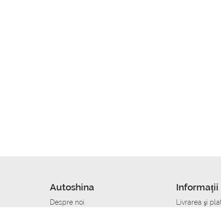
Autoshina
Informații 
Despre noi
Livrarea şi pla
Noutati
Сumpăra in cr