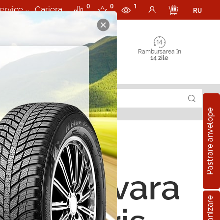
0
0
1
ervice
Cariera
RU
Rambursarea în
14 zile
Pastrare anvelope
ope de vara