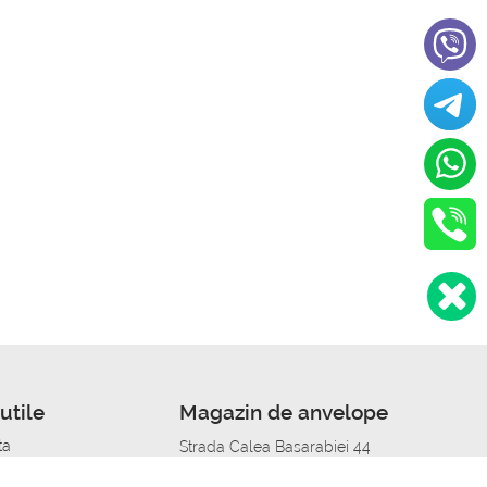
utile
Magazin de anvelope
ta
Strada Calea Basarabiei 44
edit
Service auto in Chisinau