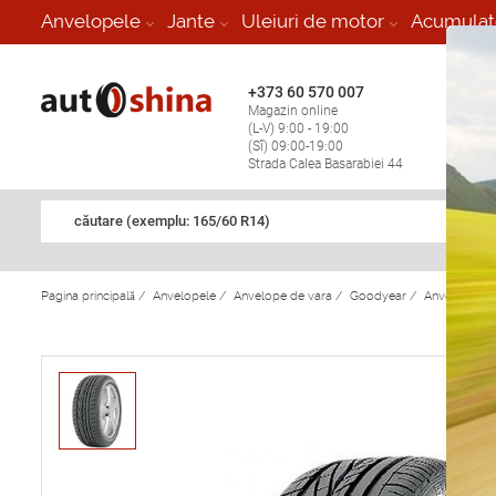
-
Anvelopele
Jante
Uleiuri de motor
Acumulat
+373 60 570 007
+373 
Magazin online
Vulcan
(L-V) 9:00 - 19:00
stop în
(Sî) 09:00-19:00
Strada Calea Basarabiei 44
căutare (exemplu: 165/60 R14)
Pagina principală
/
Anvelopele
/
Anvelope de vara
/
Goodyear
/
Anvelope de