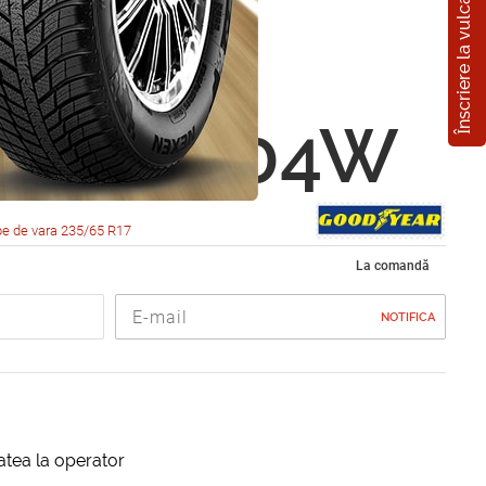
Înscriere la vulcanizare
ear
lence
5 R17 104W
e de vara 235/65 R17
La comandă
NOTIFICA
itatea la operator