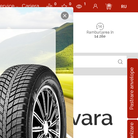
0
0
1
ervice
Cariera
RU
Rambursarea în
14 zile
Pastrare anvelope
ope de vara