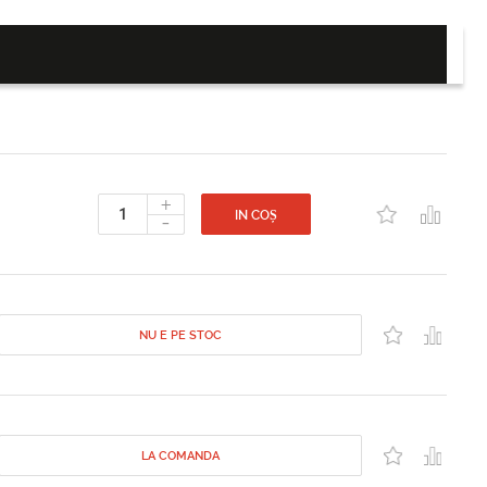
+
-
IN COȘ
NU E PE STOC
LA COMANDA