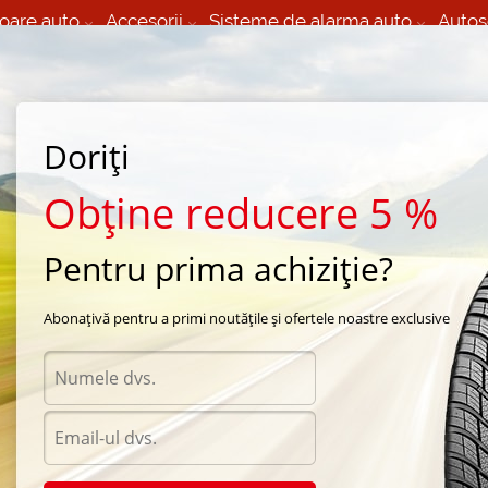
oare auto
Accesorii
Sisteme de alarma auto
Autos
60 066 000
+373 60 608 000
izare Mobila 24/7 non
Service auto in Chisinau
 toate regiunile
(L-V) 9:00 - 19:00
Doriți
(Sî) 09:00-19:00
Strada Calea Basarabiei 44
Obține reducere 5 %
Pentru prima achiziție?
 vara Goodyear
/
Excellence
/
Goodyear Excellence 235/65 R17 104W
Abonațivă pentru a primi noutățile și ofertele noastre exclusive
Anvel