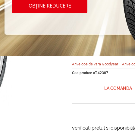
Goody
OBȚINE REDUCERE
Excel
235/6
Anvelope de vara Goodyear
Anvelop
Cod produs: AT-42387
LA COMANDA
verificati pretul si disponibil